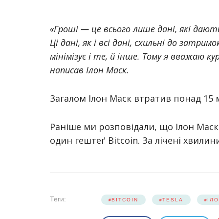
«Гроші — це всього лише дані, які да
Ці дані, як і всі дані, схильні до затр
мінімізує і те, й інше. Тому я вважаю к
написав Ілон Маск.
Загалом Ілон Маск втратив понад 15 м
Раніше ми розповідали, що Ілон Маск 
один гештеґ Bitcoin. За лічені хвили
Теги:
BITCOIN
TESLA
ІЛ