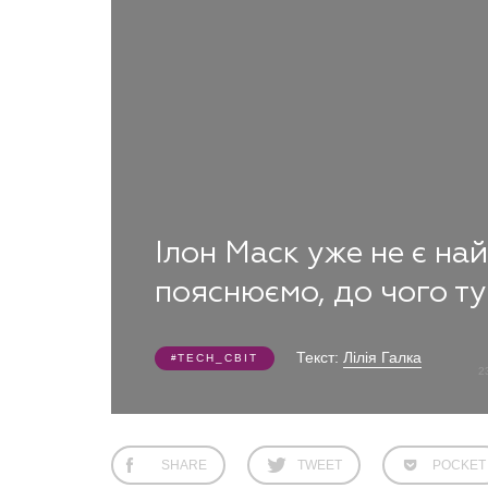
Ілон Маск уже не є на
пояснюємо, до чого ту
Текст:
Лілія Галка
TECH_СВІТ
2
SHARE
TWEET
POCKET