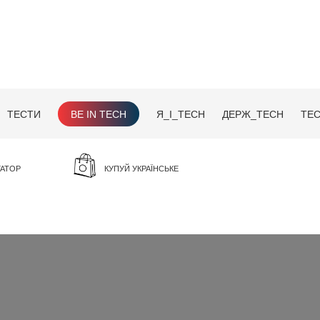
ТЕСТИ
BE IN TECH
Я_І_TECH
ДЕРЖ_TECH
TEC
ГАТОР
КУПУЙ УКРАЇНСЬКЕ