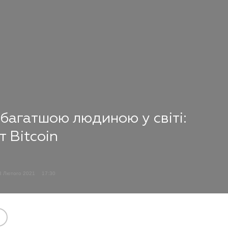
йбагатшою людиною у світі:
т Bitcoin
3 Лютого 2021
17:30