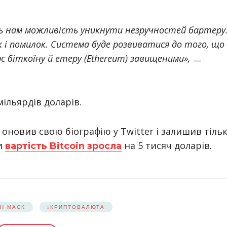
ють нам можливість уникнути незручностей бартеру
имок і помилок. Система буде розвиватися до того, що
урс біткоїну й етеру (Ethereum) завищеними»,
ㅡ
ільярдів доларів.
оновив свою біографію у Twitter і залишив тіль
ни
на 5 тисяч доларів.
вартість Bitcoin зросла
ОН МАСК
КРИПТОВАЛЮТА