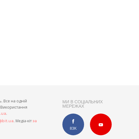
ь. Все на одній
МИ В СОЦІАЛЬНИХ
МЕРЕЖАХ
и. Використання
.
t.ua
. Медіа-кіт
bit.ua
за
83K