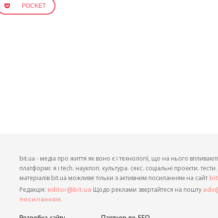
POCKET
bit.ua - медіа про життя як воно є і технології, що на нього впливают
платформі: я і tech. наукпоп. культура. секс. соціальні проєкти. тест
матеріалів bit.ua можливе тільки з активним посиланням на сайт
bi
Редакція:
Щодо реклами звертайтеся на пошту
editor@bit.ua
adv@
посиланням.
Розробка сайту
Партнер по SEO