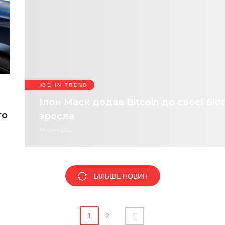
BE IN TREND
Ілон Маск додав Bitcoin до своєї біог
го
зросла
29 Січня 2021
БІЛЬШЕ НОВИН
1
2