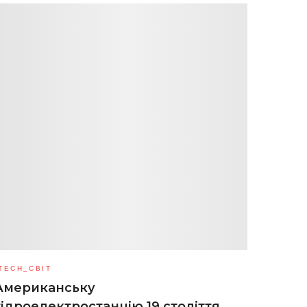
TECH_СВІТ
Американську
гідроелектростанцію 19 століття