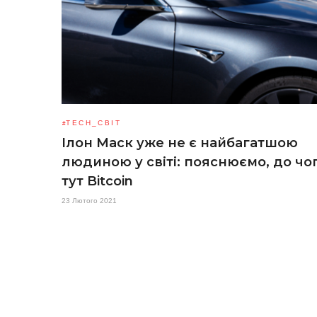
TECH_СВІТ
Ілон Маск уже не є найбагатшою
людиною у світі: пояснюємо, до чо
тут Bitcoin
23 Лютого 2021