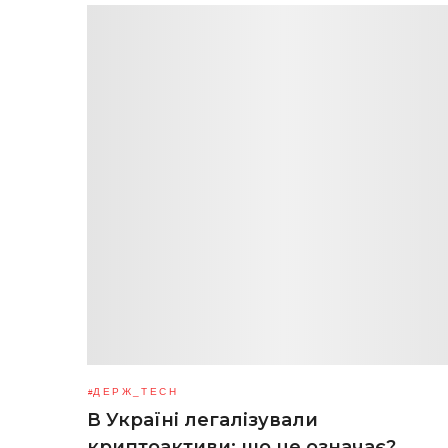
ДЕРЖ_TECH
В Україні легалізували
криптоактиви: що це означає?