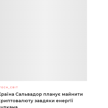
TECH_СВІТ
Країна Сальвадор планує майнити
криптовалюту завдяки енергії
вулкана