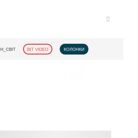
H_СВІТ
BIT VIDEO
КОЛОНКИ