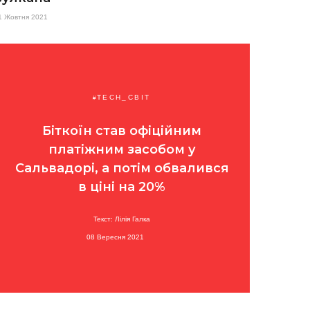
1 Жовтня 2021
TECH_СВІТ
Біткоїн став офіційним
платіжним засобом у
Сальвадорі, а потім обвалився
в ціні на 20%
Текст: Лілія Галка
08 Вересня 2021