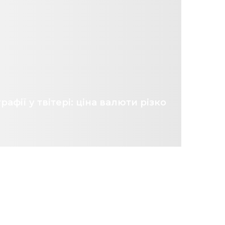
рафії у твітері: ціна валюти різко