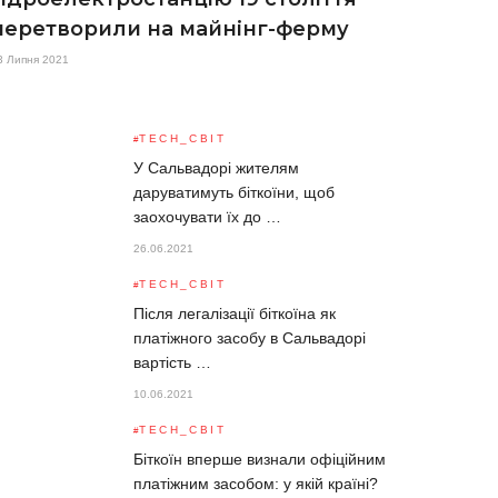
перетворили на майнінг-ферму
3 Липня 2021
TECH_СВІТ
У Сальвадорі жителям
даруватимуть біткоїни, щоб
заохочувати їх до …
26.06.2021
TECH_СВІТ
Після легалізації біткоїна як
платіжного засобу в Сальвадорі
вартість …
10.06.2021
TECH_СВІТ
Біткоїн вперше визнали офіційним
платіжним засобом: у якій країні?