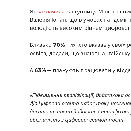
Як
зазначила
заступниця Міністра циф
Валерія Іонан, що в умовах пандемії п
володіють високим рівнем цифрової 
Близько
тих, хто вказав у своїх
70%
освіта, додали, що знають англійську
А
─ планують працювати у відда
63%
«Підвищення кваліфікації, додаткова 
Дія.Цифрова освіта надає таку можлив
досить активно додають Сертифікат у
обізнаність з цифрової грамотності», 