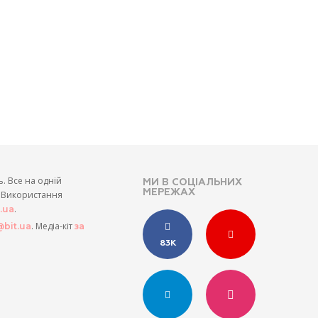
ь. Все на одній
МИ В СОЦІАЛЬНИХ
МЕРЕЖАХ
и. Використання
.
t.ua
. Медіа-кіт
bit.ua
за
83K