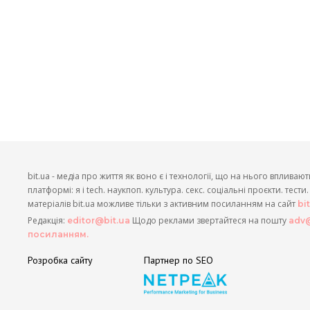
bit.ua - медіа про життя як воно є і технології, що на нього впливают
платформі: я і tech. наукпоп. культура. секс. соціальні проєкти. тест
матеріалів bit.ua можливе тільки з активним посиланням на сайт
bi
Редакція:
Щодо реклами звертайтеся на пошту
editor@bit.ua
adv@
посиланням.
Розробка сайту
Партнер по SEO