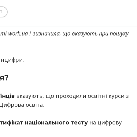
T
ті work.ua і визначила, що вказують при пошуку
інцифри.
я?
вказують, що проходили освітні курси з
їнців
Цифрова освіта.
на цифрову
тифікат національного тесту