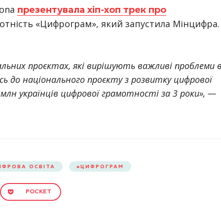
yona
презентувала хіп-хоп трек про
отність «Цифрограм», який запустила Мінцифра.
іальних проєктах, які вирішують важливі проблеми 
ись до національного проєкту з розвитку цифрової
лн українців цифрової грамотності за 3 роки», —
ИФРОВА ОСВІТА
ЦИФРОГРАМ
POCKET