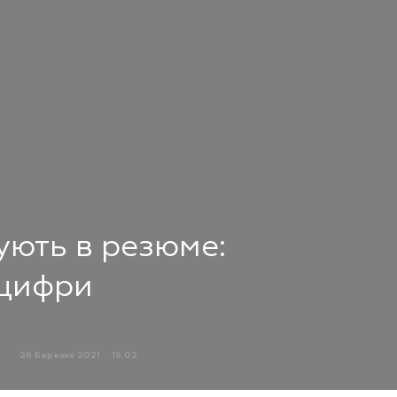
ують в резюме:
нцифри
26 Березня 2021
19:02