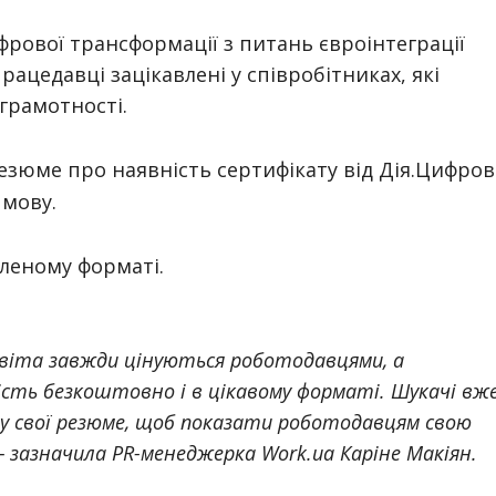
рової трансформації з питань євроінтеграції
рацедавці зацікавлені у співробітниках, які
грамотності.
 резюме про наявність сертифікату від Дія.Цифров
 мову.
леному форматі.
освіта завжди цінуються роботодавцями, а
ість безкоштовно і в цікавому форматі. Шукачі вж
 свої резюме, щоб показати роботодавцям свою
─ зазначила PR-менеджерка Work.ua Каріне Макіян.