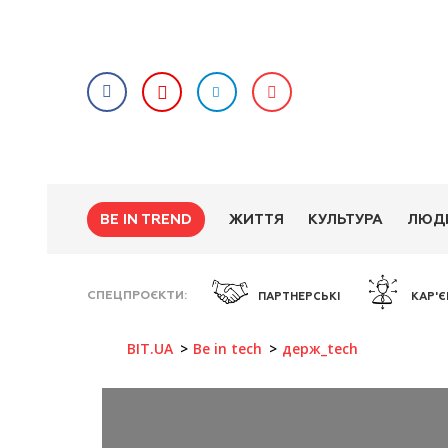
BE IN TREND
ЖИТТЯ
КУЛЬТУРА
ЛЮД
СПЕЦПРОЄКТИ
ПАРТНЕРСЬКІ
КАР'Є
BIT.UA
Be in tech
держ_tech