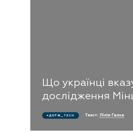
Що українці вказ
дослідження Мі
Текст:
Лілія Галка
ДЕРЖ_TECH