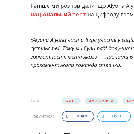
Раніше ми розповідали, що Alyona Al
на цифрову грам
національний тест
«Alyona Alyona часто бере участь у соц
суспільстві. Тому ми були раді долучит
грамотності, мета якого — навчити 6 м
прокоментувала команда співачки.
Теги:
ДІЯ
МІНЦИФРА
Ц
Поділитися:
SHARE
TWEET