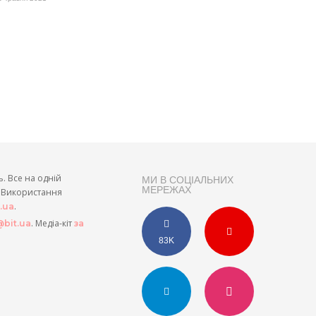
ь. Все на одній
МИ В СОЦІАЛЬНИХ
МЕРЕЖАХ
и. Використання
.
t.ua
. Медіа-кіт
bit.ua
за
83K