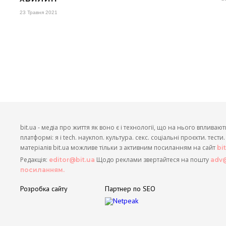
23 Травня 2021
bit.ua - медіа про життя як воно є і технології, що на нього впливают
платформі: я і tech. наукпоп. культура. секс. соціальні проєкти. тест
матеріалів bit.ua можливе тільки з активним посиланням на сайт
bi
Редакція:
Щодо реклами звертайтеся на пошту
editor@bit.ua
adv@
посиланням.
Розробка сайту
Партнер по SEO