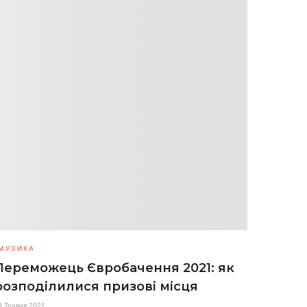
МУЗИКА
Переможець Євробачення 2021: як
розподілилися призові місця
3 Травня 2021