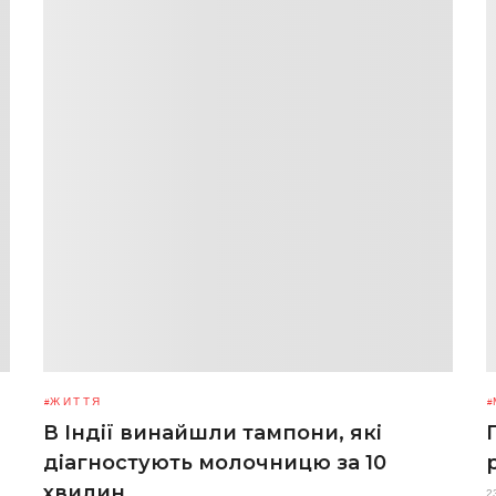
ЖИТТЯ
В Індії винайшли тампони, які
діагностують молочницю за 10
хвилин
2