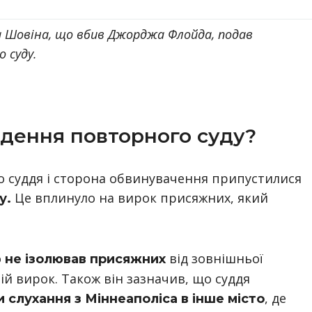
 Шовіна, що вбив Джорджа Флойда, подав
 суду.
дення повторного суду?
о суддя і сторона обвинувачення припустилися
Це вплинуло на вирок присяжних, який
у.
о
від зовнішньої
не ізолював присяжних
ній вирок. Також він зазначив, що суддя
, де
 слухання з Міннеаполіса в інше місто