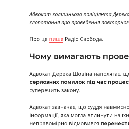
Адвокат колишнього поліціянта Дерека
клопотання про проведення повторного
Про це
пише
Радіо Свобода.
Чому вимагають прове
Адвокат Дерека Шовіна наполягає, щ
серйозних помилок під час процес
суперечить закону.
Адвокат зазначає, що суддя навмисн
інформації, яка могла вплинути на їх
неправомірно відмовився
перенести