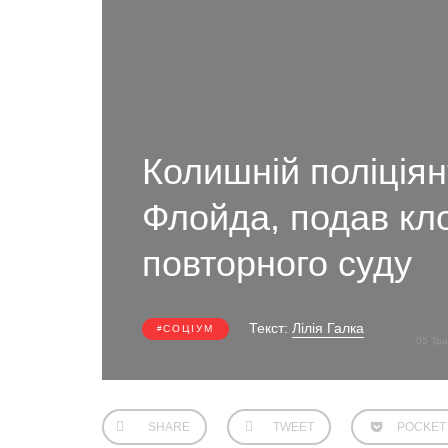
Колишній поліція
Флойда, подав кл
повторного суду
Текст:
Лілія Галка
СОЦІУМ
05 Тр
SHARE
TWEET
POCKET