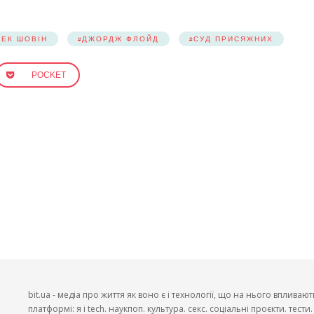
РЕК ШОВІН
ДЖОРДЖ ФЛОЙД
СУД ПРИСЯЖНИХ
POCKET
bit.ua - медіа про життя як воно є і технології, що на нього впливают
платформі: я і tech. наукпоп. культура. секс. соціальні проєкти. тест