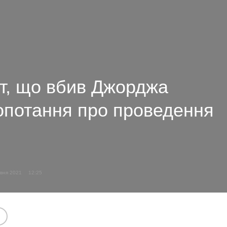
нт, що вбив Джорджа
опотання про проведення
авня 2021
12:25