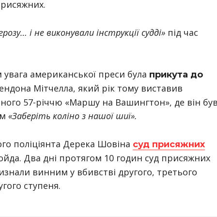
присяжних.
грозу… і не виконували інструкції судді»
під час
м увага американської преси була
прикута до
ендона Мітчелла, який рік тому виставив
еного 57-річчю «Маршу на Вашингтон», де він бу
ом
«Заберіть коліно з нашої шиї».
го поліціянта Дерека Шовіна
суд присяжних
ойда. Два дні протягом 10 годин суд присяжних
изнали винним у вбивстві другого, третього
гого ступеня.