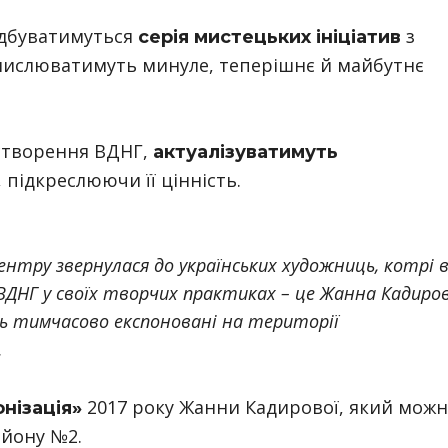
ідбуватимуться
з
серія мистецьких ініціатив
мислюватимуть минуле, теперішнє й майбутнє
 створення ВДНГ,
актуалізуватимуть
 підкреслюючи її цінність.
ентру звернулася до українських художниць, котрі 
ВДНГ у своїх творчих практиках – це Жанна Кадиро
ть тимчасово експоновані на території
.
2017 року Жанни Кадирової, який можн
нізація»
ьйону №2.