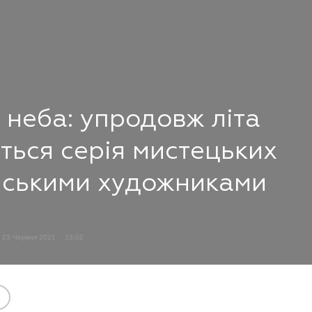
 неба: упродовж літа
ться серія мистецьких
аїнськими художниками
23 Червня 2021
13:02