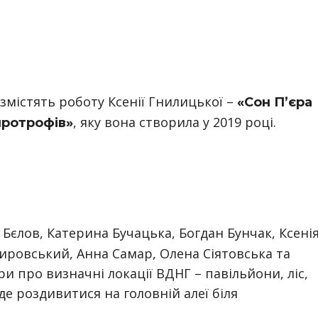
змістять роботу Ксенії Гнилицької –
«Сон П’єра
, яку вона створила у 2019 році.
протрофів»
й Бєлов, Катерина Бучацька, Богдан Бунчак, Ксені
ировський, Анна Самар, Олена Сіятовська та
и про визначні локації ВДНГ – павільйони, ліс,
де роздивитися на головній алеї біля