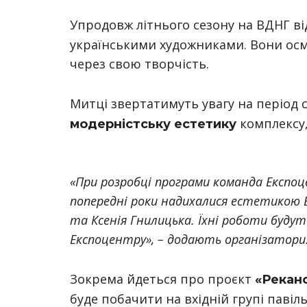
Упродовж літнього сезону на ВДНГ в
українськими художниками. Вони ос
через свою творчість.
Митці звертатимуть увагу на період
комплексу,
модерністську естетику
«При розробці програми команда Експоц
попередні роки надихалися естетикою 
та Ксенія Гнилицька. Їхні роботи буду
Експоцентру», – додають організатори
Зокрема йдеться про проєкт
«Рекано
буде побачити на вхідній групі павіл