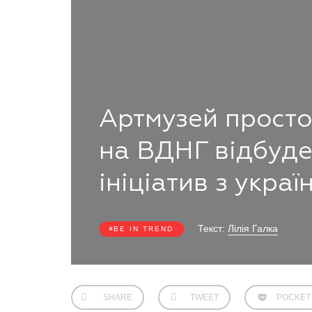
Артмузей просто
на ВДНГ відбуде
ініціатив з укр
Текст:
Лілія Галка
BE IN TREND
SHARE
TWEET
POCKET