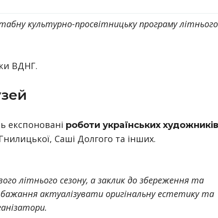
табну культурно-просвітницьку програму літнього
ики ВДНГ.
узей
ть експоновані
роботи українських художників
Гнилицької, Саші Долгого та інших.
вого літнього сезону, а заклик до збереження та
 бажання актуалізувати оригінальну естетику та
ганізатори.