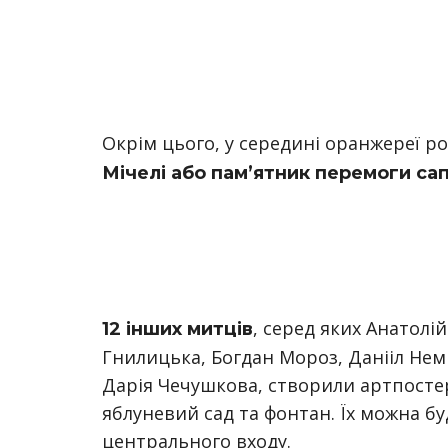
Окрім цього, у середині оранжереї ро
Мічелі або пам’ятник перемоги са
, серед яких Анатолі
12 інших митців
Гнилицька, Богдан Мороз, Данііл Нем
Дарія Чечушкова, створили артпостер
яблуневий сад та фонтан. Їх можна бу
центрального входу.