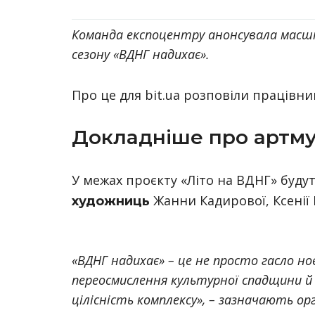
Команда експоцентру анонсувала масш
сезону «ВДНГ надихає».
Про це для bit.ua розповіли працівн
Докладніше про артм
У межах проєкту «Літо на ВДНГ» буду
Жанни Кадирової, Ксенії 
художниць
«ВДНГ надихає» – це не просто гасло но
переосмислення культурної спадщини й
цілісність комплексу», – зазначають ор