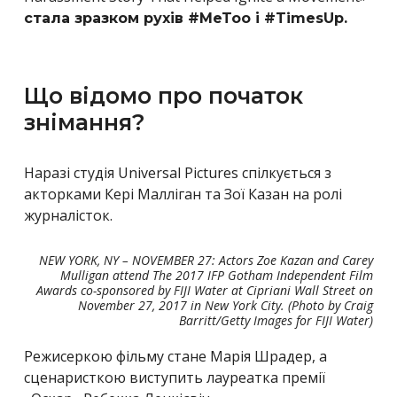
стала зразком рухів #MeToo і #TimesUp.
Що відомо про початок
знімання?
Наразі студія Universal Pictures спілкується з
акторками Кері Малліган та Зої Казан на ролі
журналісток.
NEW YORK, NY – NOVEMBER 27: Actors Zoe Kazan and Carey
Mulligan attend The 2017 IFP Gotham Independent Film
Awards co-sponsored by FIJI Water at Cipriani Wall Street on
November 27, 2017 in New York City. (Photo by Craig
Barritt/Getty Images for FIJI Water)
Режисеркою фільму стане Марія Шрадер, а
сценаристкою виступить лауреатка премії