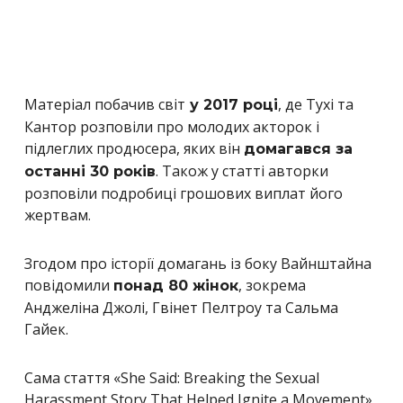
Матеріал побачив світ
, де Тухі та
у 2017 році
Кантор розповіли про молодих акторок і
підлеглих продюсера, яких він
домагався за
. Також у статті авторки
останні 30 років
розповіли подробиці грошових виплат його
жертвам.
Згодом про історії домагань із боку Вайнштайна
повідомили
, зокрема
понад 80 жінок
Анджеліна Джолі, Гвінет Пелтроу та Сальма
Гайек.
Сама стаття «She Said: Breaking the Sexual
Harassment Story That Helped Ignite a Movement»