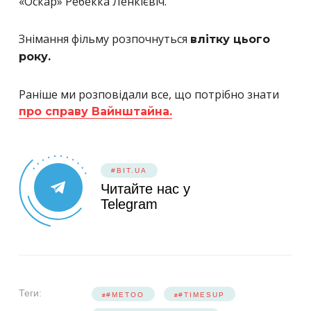
«Оскар» Ребекка Ленкієвіч.
Знімання фільму розпочнуться
влітку цього
року.
Раніше ми розповідали все, що потрібно знати
про справу Вайнштайна.
#BIT.UA
Читайте нас у
Telegram
Теги:
#METOO
#TIMESUP