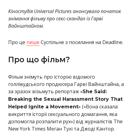
Кіностудія Universal Pictures анонсувала початок
знімання фільму про секс-скандал із Гарві
Вайнштайном.
Про це
пише
Суспільне з посилання на Deadline.
Про що фільм?
Фільм знімуть про історію відомого
голлівудського продюсера Гарві Вайнштайна, а
за зразок візьмуть репортаж «
She Said:
Breaking the Sexual Harassment Story That
» («Вона сказала:
Helped Ignite a Movement
викриття історії сексуального домагання, яка
допомогла розпалити рух») від журналістів The
New York Times Меган Тухі та Джоді Кантор.