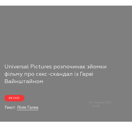
Universal Pictures розпочинає зйомки
фільму про секс-скандал із Гарві
Вайнштайном
КІНО
08 Червня 2021
14:26
Текст:
Лілія Галка