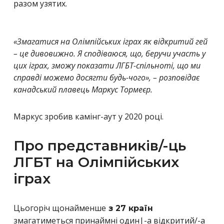
разом узятих.
«Змагатися на Олімпійських іграх як відкритий гей
– це дивовижно. Я сподіваюся, що, беручи участь у
цих іграх, зможу показати ЛГБТ-спільноті, що ми
справді можемо досягти будь-чого», – розповідає
канадський плавець Маркус Тормеєр.
Маркус зробив камінг-аут у 2020 році.
Про представників/-ць
ЛГБТ на Олімпійських
іграх
Цьогоріч щонайменше
з 27 країн
змагатиметься принаймні один|-а відкритий/-а