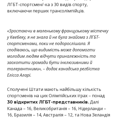
ЛГБТ-спортсмен/-ка з 30 видів спорту,
включаючи перших трансолімпійців.
«Зростаючи в маленькому французькому містечку
у Квебеку, я не знала й не була знайома з ЛГБТ-
спортсменами, поки не подорослішала. Я
сподіваюсь, що видимість може допомогти
молодим людям відчути приналежність та
заохотити громади бути інклюзивними й
толерантними», – додає канадська регбістка
Елісса Аларі.
Сполучені Штати мають найбільшу кількість
спортсменів на цих Олімпійських іграх – понад
Далі
30 відкритих ЛГБТ-представників.
Канада – 16, Великобританія – 16, Нідерланди –
16, Бразилія – 14, Австралія – 12, та Нова Зеландія