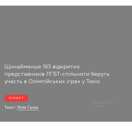
Щонайменше 163 відкритих
представників ЛГБТ-спільноти беруть
участь в Олімпійських іграх у Токіо
СПОРТ
22 Липня 2021
11:03
Текст:
Лілія Галка