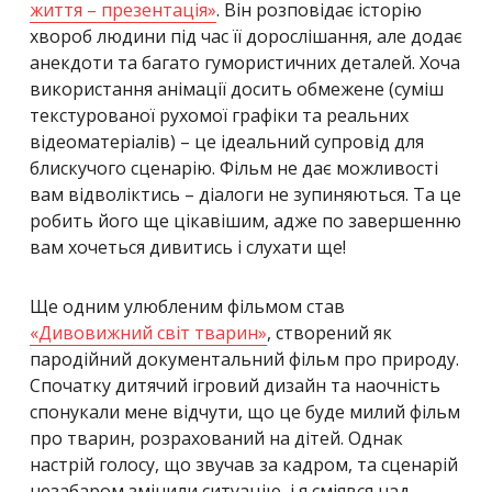
життя – презентація»
. Він розповідає історію
хвороб людини під час її дорослішання, але додає
анекдоти та багато гумористичних деталей. Хоча
використання анімації досить обмежене (суміш
текстурованої рухомої графіки та реальних
відеоматеріалів) – це ідеальний супровід для
блискучого сценарію. Фільм не дає можливості
вам відволіктись – діалоги не зупиняються. Та це
робить його ще цікавішим, адже по завершенню
вам хочеться дивитись і слухати ще!
Ще одним улюбленим фільмом став
«Дивовижний світ тварин»
, створений як
пародійний документальний фільм про природу.
Спочатку дитячий ігровий дизайн та наочність
спонукали мене відчути, що це буде милий фільм
про тварин, розрахований на дітей. Однак
настрій голосу, що звучав за кадром, та сценарій
незабаром змінили ситуацію, і я сміявся над