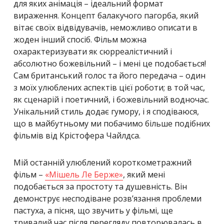
для яких анімація – ідеальний формат
вираження. Концепт балакучого пагорба, який
вітає своїх відвідувачів, неможливо описати в
жоден інший спосіб. Фільм можна
охарактеризувати як сюрреалістичний і
абсолютно божевільний – і мені це подобається!
Сам британський голос та його передача – один
з моїх улюблених аспектів цієї роботи; в той час,
як сценарій і поетичний, і божевільний водночас.
Унікальний стиль додає гумору, і я сподіваюся,
що в майбутньому ми побачимо більше подібних
фільмів від Крістофера Чайлдса.
Мій останній улюблений короткометражний
фільм –
«Мішель Ле Берже»
, який мені
подобається за простоту та душевність. Він
демонструє несподіване розв’язання проблеми
пастуха, а пісня, що звучить у фільмі, ще
тривалий час після перегляду повторювалась в