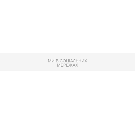
МИ В СОЦІАЛЬНИХ
МЕРЕЖАХ
83K
Розробка сайту
Партнер по SEO