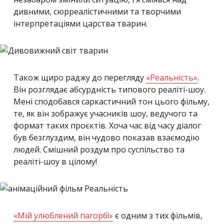
дивними, сюрреалістичними та творчими
інтерпретаціями царства тварин.
Також щиро раджу до перегляду
«Реальність»
.
Він розглядає абсурдність типового реаліті-шоу.
Мені сподобався саркастичний тон цього фільму,
те, як він зображує учасників шоу, ведучого та
формат таких проєктів. Хоча час від часу діалог
був безглуздим, він чудово показав взаємодію
людей. Смішний роздум про суспільство та
реаліті-шоу в цілому!
«Мій улюблений пагорб!»
є одним з тих фільмів,