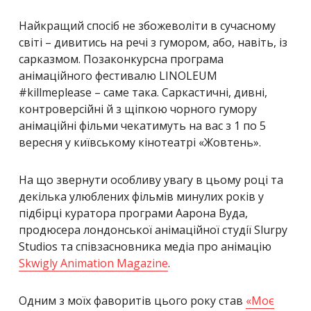
Найкращий спосіб не збожеволіти в сучасному
світі – дивитись на речі з гумором, або, навіть, із
сарказмом. Позаконкурсна програма
анімаційного фестивалю LINOLEUM
#killmeplease – саме така. Саркастичні, дивні,
контроверсійні й з щіпкою чорного гумору
анімаційні фільми чекатимуть на вас з 1 по 5
вересня у київському кінотеатрі «Жовтень».
На що звернути особливу увагу в цьому році та
декілька улюблених фільмів минулих років у
підбірці куратора програми Аарона Вуда,
продюсера лондонської анімаційної студії Slurpy
Studios та співзасновника медіа про анімацію
Skwigly Animation Magazine
.
Одним з моїх фаворитів цього року став
«Моє