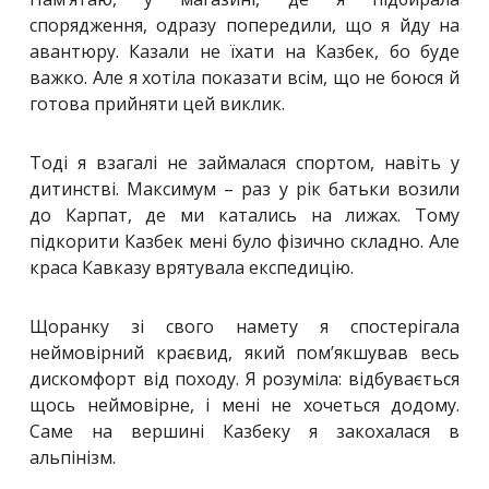
спорядження, одразу попередили, що я йду на
авантюру. Казали не їхати на Казбек, бо буде
важко. Але я хотіла показати всім, що не боюся й
готова прийняти цей виклик.
Тоді я взагалі не займалася спортом, навіть у
дитинстві. Максимум – раз у рік батьки возили
до Карпат, де ми катались на лижах. Тому
підкорити Казбек мені було фізично складно. Але
краса Кавказу врятувала експедицію.
Щоранку зі свого намету я спостерігала
неймовірний краєвид, який пом’якшував весь
дискомфорт від походу. Я розуміла: відбувається
щось неймовірне, і мені не хочеться додому.
Саме на вершині Казбеку я закохалася в
альпінізм.