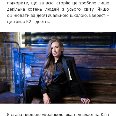
підкорити, що за всю історію це зробило лише
декілька сотень людей з усього світу. Якщо
оцінювати за десятибальною шкалою, Еверест –
це три, а К2 – десять.
Я стала першою українкою, яка піднялася на К2, і