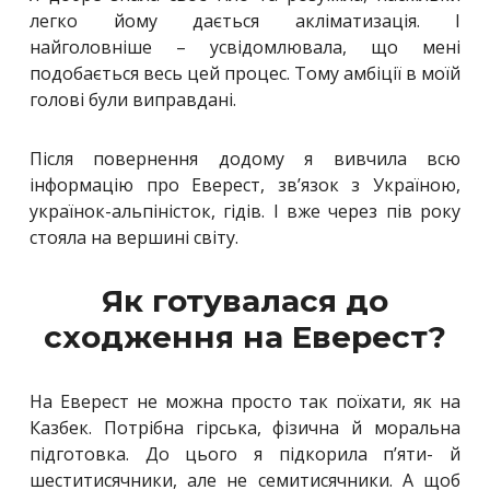
легко йому дається акліматизація. І
найголовніше – усвідомлювала, що мені
подобається весь цей процес. Тому амбіції в моїй
голові були виправдані.
Після повернення додому я вивчила всю
інформацію про Еверест, зв’язок з Україною,
українок-альпіністок, гідів. І вже через пів року
стояла на вершині світу.
Як готувалася до
сходження на Еверест?
На Еверест не можна просто так поїхати, як на
Казбек. Потрібна гірська, фізична й моральна
підготовка. До цього я підкорила п’яти- й
шеститисячники, але не семитисячники. А щоб