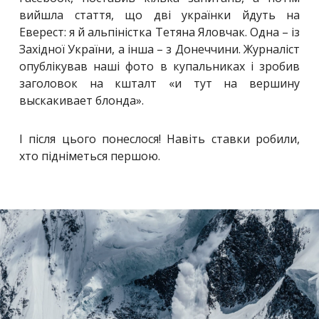
вийшла стаття, що дві українки йдуть на
Еверест: я й альпіністка Тетяна Яловчак. Одна – із
Західної України, а інша – з Донеччини. Журналіст
опублікував наші фото в купальниках і зробив
заголовок на кшталт «и тут на вершину
выскакивает блонда».
І після цього понеслося! Навіть ставки робили,
хто підніметься першою.