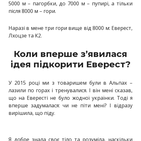
5000 м – пагорбки, до 7000 м – пупирі, а тільки
після 8000 м – гори.
Наразі в мене три гори вище від 8000 м: Еверест,
Лхоцзе та К2.
Коли вперше з’явилася
ідея підкорити Еверест?
У 2015 році ми з товаришем були в Альпах –
лазили по горах і тренувалися. І він мені сказав,
що на Евересті не було жодної українки. Тоді я
вперше задумалася: чи не піти мені? І відразу
вирішила, що піду.
Я добре знала своє тіло та розуміла, наскільки