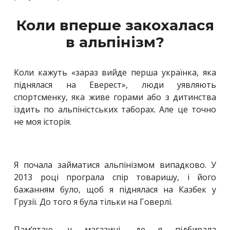
Коли вперше закохалася
в альпінізм?
Коли кажуть «зараз вийде перша українка, яка
піднялася на Еверест», люди уявляють
спортсменку, яка живе горами або з дитинства
їздить по альпіністських таборах. Але це точно
не моя історія.
Я почала займатися альпінізмом випадково. У
2013 році програла спір товаришу, і його
бажанням було, щоб я піднялася на Казбек у
Грузії. До того я була тільки на Говерлі.
Пам’ятаю, у магазині, де я підбирала