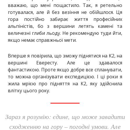
вважаю, що мені пощастило. Так, я ретельно
готувалася, але й без везіння не обійшлося. Ця
гора постійно забирає життя професійних
альпіністів, бо з вершини летять камені та
величезні глиби льоду. Не рекомендую туди йти,
якщо немає справжньої мети.
Вперше я повірила, що зможу піднятися на К2, на
вершині Евересту. Але це здавалося
фантастикою. Проте якщо добре все спланувати,
то можна організувати експедицією. І ці роки я
жила мрією про підняття на К2, яку здійснила
влітку цього року.
Зараз я розумію: єдине, що може завадити
сходженню на гору – погодні умови. Але