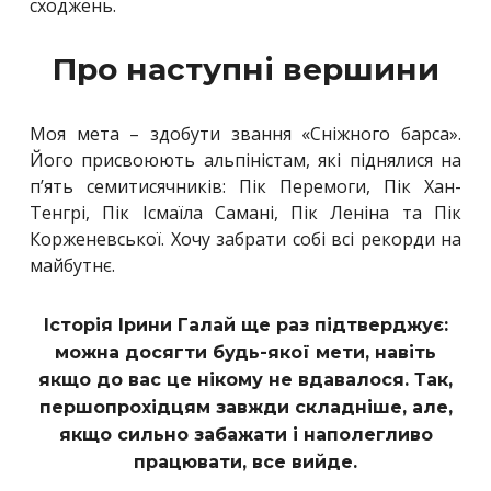
сходжень.
Про наступні вершини
Моя мета – здобути звання «Сніжного барса».
Його присвоюють альпіністам, які піднялися на
п’ять семитисячників: Пік Перемоги, Пік Хан-
Тенгрі, Пік Ісмаїла Самані, Пік Леніна та Пік
Корженевської. Хочу забрати собі всі рекорди на
майбутнє.
Історія Ірини Галай ще раз підтверджує:
можна досягти будь-якої мети, навіть
якщо до вас це нікому не вдавалося. Так,
першопрохідцям завжди складніше, але,
якщо сильно забажати і наполегливо
працювати, все вийде.