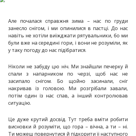
Але почалася справжня зима – нас по груди
занесло снігом, і ми опинилися в пастці. До нас
навіть не хотіли виїжджати рятувальники, бо ми
були вже на середині гори, і вони не розуміли, як
у таку погоду до нас підібратися.
Ніколи не забуду цю ніч. Ми знайшли печерку й
спали з напарником по черзі, щоб нас не
засипало снігом. Бо щойно засинали, сніг
накривав із головою. Ми розгрібали завали,
потім один із нас спав, а інший контролював
ситуацію.
Це дуже крутий досвід. Тут треба вміти робити
висновки й розуміти, що гора – вічна, а ти – ні.
Ти можеш повернутися й підкорити її наступного