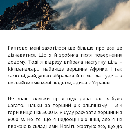
Раптово мені захотілося ще більше про все це
дізнаватися. Що я й зробила після повернення
додому. Тоді я відразу вибрала наступну ціль –
Кіліманджаро, найвища вершина Африки. І так
само відчайдушно зібралася й полетіла туди – з
незнайомими мені людьми, єдина з України.
Не знаю, скільки гір я підкорила, але їх було
багато. Тільки за перший рік альпінізму – 3-4
гори вище ніж 5000 м. Я буду рахувати вершини з
8000 м. Не те, що я недооцінюю інші, але я не
вважаю їх складними. Навіть жартую: все, що до