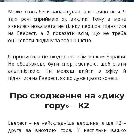
Може хтось би й запанікував, але точно не я. Я
такі речі сприймаю як виклик. Тому в мене
з’явилася нова мета: не тільки першою піднятися
на Еверест, а й показати всім, що не треба
оцінювати людину за зовнішністю.
Я присвятила це сходження всім жінкам України.
Не обов’язково бути спортсменкою, щоб стати
альпіністкою. Ти можеш вийти з офісу й
піднятися на Еверест, якщо дуже цього хочеш.
Про сходження на
дику
«
гору
– К2
»
Еверест – не найскладніша вершина, є ще К2 –
друга за висотою гора. Її настільки важко