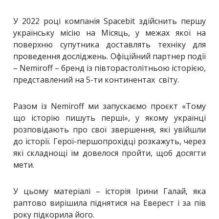
У 2022 році компанія Spacebit здійснить першу
українську місію на Місяць, у межах якої на
поверхню супутника доставлять техніку для
проведення досліджень. Офіційний партнер події
– Nemiroff – бренд із півторастолітньою історією,
представлений на 5-ти континентах світу.
Разом із Nemiroff ми запускаємо проєкт «Тому
що історію пишуть перші», у якому українці
розповідають про свої звершення, які увійшли
до історії. Герої-першопрохідці розкажуть, через
які складнощі їм довелося пройти, щоб досягти
мети.
У цьому матеріалі – історія Ірини Галай, яка
раптово вирішила піднятися на Еверест і за пів
року підкорила його.