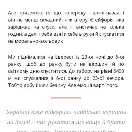
Але приземляє те, що попереду – шлях назад, і
він не менш складний, ніж вгору. Є ейфорія, яка
заряджає на спуск, але її вистачає на кілька
годин, а далі треба взяти себе в руки й спускатися
на морально-вольових.
Ми піднімалися на Еверест із 23-ої ночі до 6-ої
ранку, щоб до ранку бути на вершині й по
світлому дню спуститися. До табору на рівні 6400
м ми спускалися з 6-ої ранку до 23-ої вечора.
Тобто добу йшли без сну. Але емоції варті того.
Українці вже підкорили найбільші вершини
на Землі – час рухатися ще вище й брати
нову висоту. Приватні компанії та