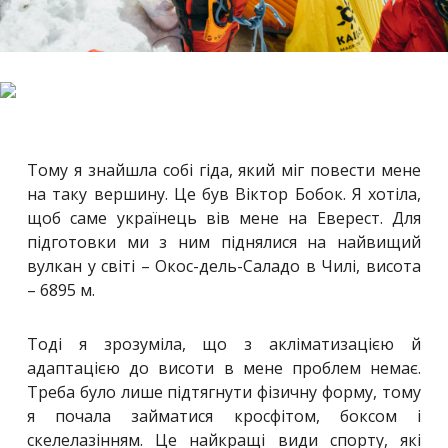
Тому я знайшла собі гіда, який міг повести мене
на таку вершину. Це був Віктор Бобок. Я хотіла,
щоб саме українець вів мене на Еверест. Для
підготовки ми з ним піднялися на найвищий
вулкан у світі – Окос-дель-Саладо в Чилі, висота
– 6895 м.
Тоді я зрозуміла, що з акліматизацією й
адаптацією до висоти в мене проблем немає.
Треба було лише підтягнути фізичну форму, тому
я почала займатися кросфітом, боксом і
скелелазінням. Це найкращі види спорту, які