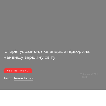
Історія українки, яка вперше підкорила
найвищу вершину світу
BE IN TREND
28 Жовтня 2021
16:00
Текст:
Антон Бєлий