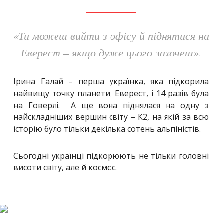
«Ти можеш вийти з офісу й піднятися на
Еверест – якщо дуже цього захочеш».
І
рина Галай – перша українка, яка підкорила
найвищу точку планети, Еверест, і 14 разів була
на Говерлі. А ще вона піднялася на одну з
найскладніших вершин світу – К2, на якій за всю
історію було тільки декілька сотень альпіністів.
Сьогодні українці підкорюють не тільки головні
висоти світу, але й космос.