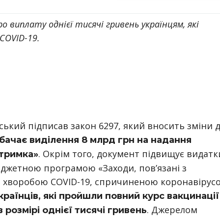
о виплату однієї тисячі гривень українцям, які
COVID-19.
ький підписав закон 6297, який вносить зміни 
бачає виділення 8 млрд грн на надання
. Окрім того, документ підвищує видатк
тримка»
джетною програмою «Заходи, пов’язані з
 хворобою COVID-19, спричиненою коронавірус
країнців, які пройшли повний курс вакцинації
. Джерелом
 розмірі однієї тисячі гривень