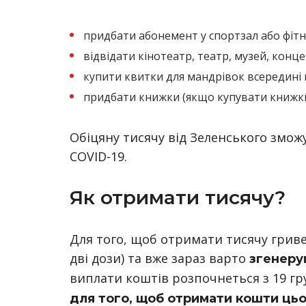
придбати абонемент у спортзал або фітн
відвідати кінотеатр, театр, музей, конц
купити квитки для мандрівок всередині к
придбати книжки (якщо купувати книжки 
Обіцяну тисячу від Зеленського змож
COVID-19.
Як отримати тисячу?
Для того, щоб отримати тисячу грив
дві дози) та вже зараз варто
згенеру
виплати коштів розпочнеться з 19 гр
для того, щоб отримати кошти цьог