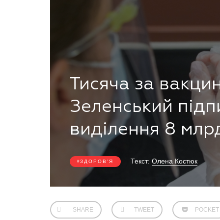
Тисяча за вакци
Зеленський підп
виділення 8 млр
Текст:
Олена Костюк
ЗДОРОВ'Я
SHARE
TWEET
POCKET