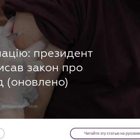
націю: президент
исав закон про
д (оновлено)
09 Грудня 2021
15:20
Читайте эту статью на русском