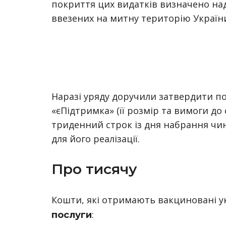
покриття цих видатків визначено над
ввезених на митну територію України
Наразі уряду доручили затвердити п
«єПідтримка» (її розмір та вимоги до 
триденний строк із дня набрання чин
для його реалізації.
Про тисячу
Кошти, які отримають вакциновані у
:
послуги