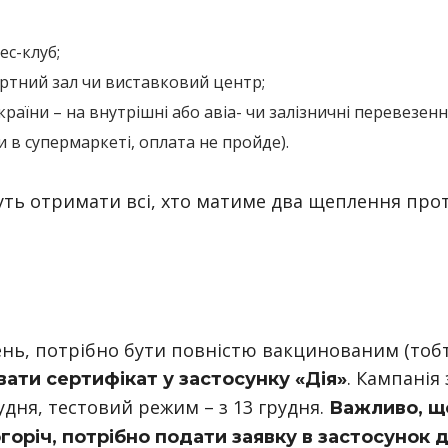
ес-клуб;
ертний зал чи виставковий центр;
раїни – на внутрішні або авіа- чи залізничні перевезенн
в супермаркеті, оплата не пройде).
уть отримати всі, хто матиме два щеплення про
ень, потрібно бути повністю вакцинованим (тоб
. Кампанія 
вати сертифікат у застосунку «Дія»
удня, тестовий режим – з 13 грудня.
Важливо, щ
оріч, потрібно подати заявку в застосунок 