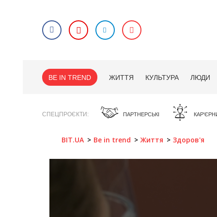
BE IN TREND
ЖИТТЯ
КУЛЬТУРА
ЛЮДИ
СПЕЦПРОЄКТИ
ПАРТНЕРСЬКІ
КАР'ЄРН
BIT.UA
Be in trend
Життя
Здоров'я