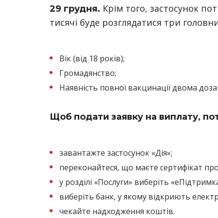
Крім того, застосунок по
29 грудня.
тисячі буде розглядатися три головни
Вік (від 18 років);
Громадянство;
Наявність повної вакцинації двома доза
Щоб подати заявку на виплату, пот
завантажте застосунок «Дія»;
переконайтеся, що маєте сертифікат пр
у розділі «Послуги» виберіть «еПідтримка
виберіть банк, у якому відкриють елект
чекайте надходження коштів.