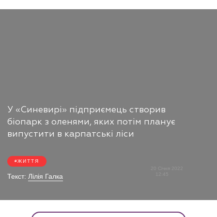
У «Синевирі» підприємець створив
біопарк з оленями, яких потім планує
випустити в карпатські ліси
ЖИТТЯ
20 Січня 2022
12:45
Текст:
Лілія Галка