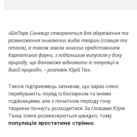
«БіоПарк Синевир створюється для збереження та
розмноження зникаючих видів тварин (ссавців та
птахів), а також зовсім зниклих представників
Карпатської фауни, з подальшим випуском у дику
природу, що допоможе відновити їх популяції в
дикій природі», – розповів Юрій Тюх.
Також підприємець зазначає, що зараз олені
перебувають поряд із біопарком та їхніми
годівницями, але з початком періоду гону
тварини почнуть розходитися. За словами Юрія
Тюха, олені розмножуються швидко, тому
.
популяція зростатиме стрімко