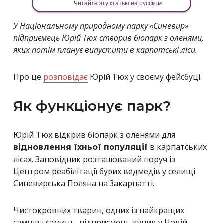
Читайте эту статью на русском
У Національному природному парку «Синевир»
підприємець Юрій Тюх створив біопарк з оленями,
яких потім планує випустити в карпатські ліси.
Про це
розповідає
Юрій Тюх у своєму фейсбуці.
Як функціонує парк?
Юрій Тюх відкрив біопарк з оленями для
в карпатських
відновлення їхньої популяції
лісах. Заповідник розташований поруч із
Центром реабілітації бурих ведмедів у селищі
Синевирська Поляна на Закарпатті.
Чистокровних тварин, одних із найкращих
самців і самиць, підприємець купив у Новій