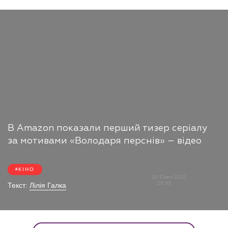
В Amazon показали перший тизер серіалу
за мотивами «Володаря перснів» – відео
КІНО
20 Січня 2022
10:33
Текст:
Лілія Галка