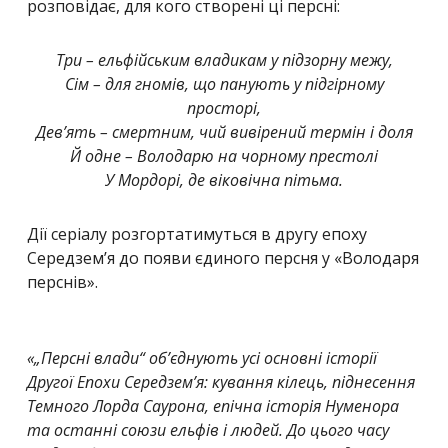
розповідає, для кого створені ці персні:
Три – ельфійським владикам у підзорну межу,
Сім – для гномів, що панують у підгірному
просторі,
Дев’ять – смертним, чий вивірений термін і доля
Й одне – Володарю на чорному престолі
У Мордорі, де віковічна пітьма.
Дії серіалу розгортатимуться в другу епоху
Середзем’я до появи єдиного персня у «Володаря
перснів».
«„Персні влади“ об’єднують усі основні історії
Другої Епохи Середзем’я: кування кілець, піднесення
Темного Лорда Саурона, епічна історія Нуменора
та останні союзи ельфів і людей. До цього часу