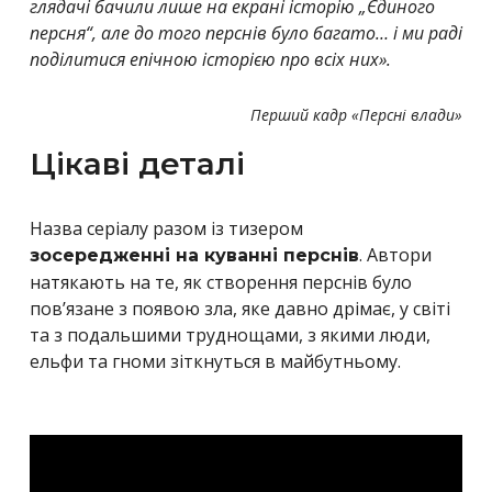
глядачі бачили лише на екрані історію „Єдиного
персня“, але до того перснів було багато… і ми раді
поділитися епічною історією про всіх них».
Перший кадр «Персні влади»
Цікаві деталі
Назва серіалу разом із тизером
. Автори
зосередженні на куванні перснів
натякають на те, як створення перснів було
пов’язане з появою зла, яке давно дрімає, у світі
та з подальшими труднощами, з якими люди,
ельфи та гноми зіткнуться в майбутньому.