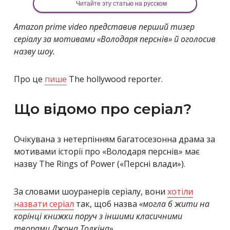
Читайте эту статью на русском
Amazon prime video представив перший тизер
серіалу за мотивами «Володаря перснів» й оголосив
назву шоу.
Про це
пише
The hollywood reporter.
Що відомо про серіал?
Очікувана з нетерпінням багатосезонна драма за
мотивами історії про «Володаря перснів» має
назву The Rings of Power («Персні влади»).
За словами шоуранерів серіалу, вони
хотіли
назвати серіал
так, щоб назва
«могла б жити на
корінці книжки поруч з іншими класичними
творами Джона Толкіна».