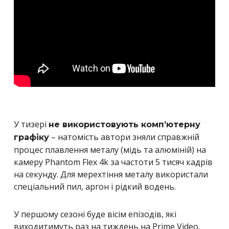
У тизері
не використовують комп’ютерну
– натомість автори зняли справжній
графіку
процес плавлення металу (мідь та алюміній) на
камеру Phantom Flex 4k за частоти 5 тисяч кадрів
на секунду. Для мерехтіння металу використали
спеціальний пил, аргон і рідкий водень.
У першому сезоні буде вісім епізодів, які
виходитимуть раз на тиждень на Prime Video.