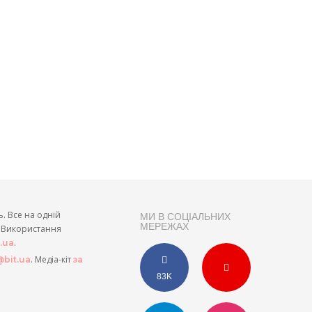
ь. Все на одній
МИ В СОЦІАЛЬНИХ
МЕРЕЖАХ
и. Використання
.
t.ua
. Медіа-кіт
bit.ua
за
83K