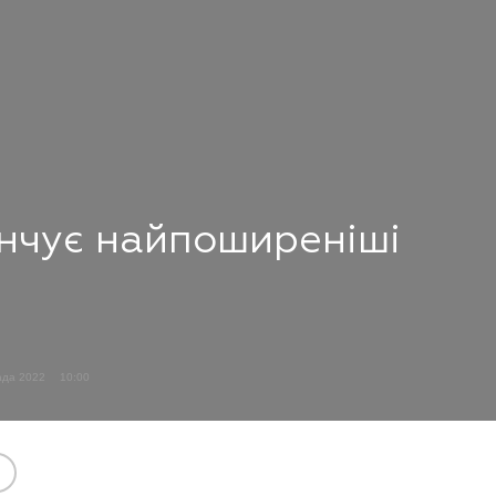
нчує найпоширеніші
ада 2022
10:00