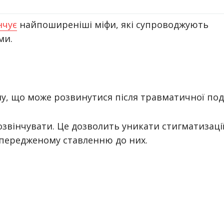
нчує
найпоширеніші міфи, які супроводжують
ми.
у, що може розвинутися після травматичної поді
озвінчувати. Це дозволить уникати стигматизаці
передженому ставленню до них.