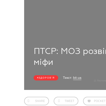
ПТСР: МОЗ розві
міфи
Текст:
bit.ua
ЗДОРОВ'Я
11 Листоп
SHARE
TWEET
POCKET