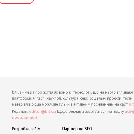
bit.ua - медіа про життя як воно є і технології, що на нього впливают
платформі: я і tech. наукпоп. культура. секс. соціальні проєкти. тест
матеріалів bit.ua можливе тільки з активним посиланням на сайт
bi
Редакція:
Щодо реклами звертайтеся на пошту
editor@bit.ua
adv@
посиланням.
Розробка сайту
Партнер по SEO