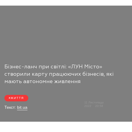
Бізнес-ланч при світлі: «ЛУН Місто»
створили карту працюючих бізнесів, які
мають автономне живлення
ЖИТТЯ
11 Листопада
2022
20:58
Текст:
bit.ua