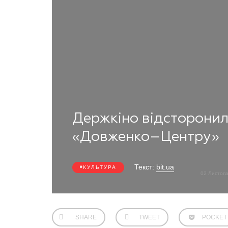
Держкіно відсторонил
«Довженко–Центру»
Текст:
bit.ua
КУЛЬТУРА
02 Листоп
SHARE
TWEET
POCKET