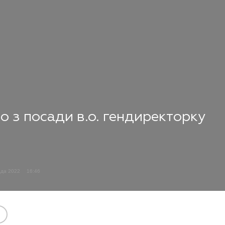
о з посади в.о. гендиректорку
ада 2022
16:46