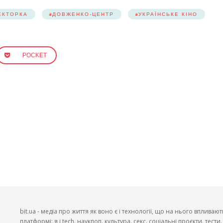
ЕКТОРКА
ДОВЖЕНКО-ЦЕНТР
УКРАЇНСЬКЕ КІНО
POCKET
bit.ua - медіа про життя як воно є і технології, що на нього впливают
платформі: я і tech. наукпоп. культура. секс. соціальні проєкти. тест