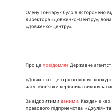
Олену Гончарук було відсторонено від
директора «Довженко–Центру», вона 
«Довженко-Центру».
Про це
повідомляє
Державне агентств
«Довженко–Центр» оголошує конкурс н
часу обов’язки керівника виконуват
За відкритими
даними
, Каждан є кер
правового підприємства «Джулія» та 