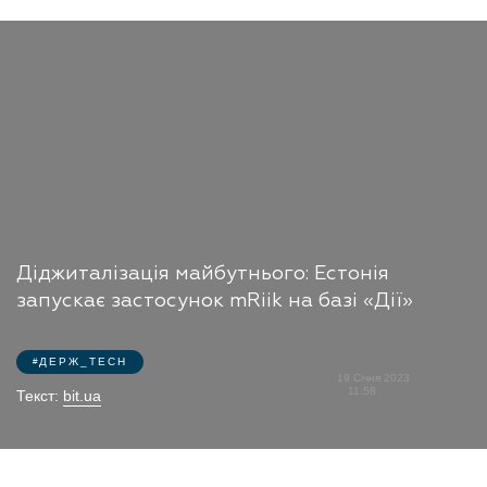
​​Діджиталізація майбутнього: Естонія
запускає застосунок mRiik на базі «Дії»
ДЕРЖ_TECH
19 Січня 2023
11:58
Текст:
bit.ua