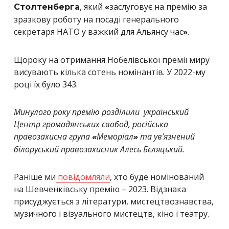
, який
заслуговує на премію за
Столтенберга
«
зразкову роботу на посаді генерального
секретаря НАТО у важкий для Альянсу час
.
»
Щороку на отримання Нобелівської премії миру
висувають кілька сотень номінантів. У 2022-му
році їх було 343.
Минулого року премію розділили український
Центр громадянських свобод, російська
правозахисна група
Меморіал
та ув’язнений
«
»
білоруський правозахисник Алесь Бєляцький.
Раніше ми
повідомляли
, хто буде номінований
на Шевченківську премію – 2023. Відзнака
присуджується з літератури, мистецтвознавства,
музичного і візуального мистецтв, кіно і театру.