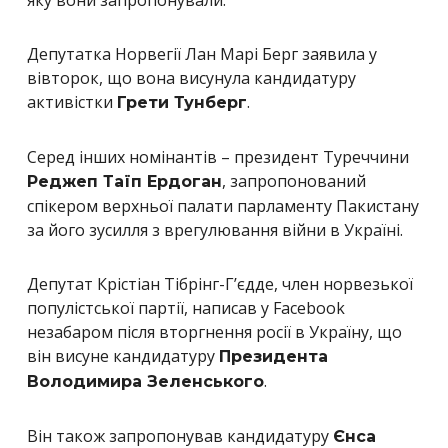
Депутатка Норвегії Лан Марі Берг заявила у
вівторок, що вона висунула кандидатуру
активістки
.
Грети Тунберг
Серед інших номінантів – президент Туреччини
, запропонований
Реджеп Таїп Ердоган
спікером верхньої палати парламенту Пакистану
за його зусилля з врегулювання війни в Україні.
Депутат Крістіан Тібрінг-Г’єдде, член норвезької
популістської партії, написав у Facebook
незабаром після вторгнення росії в Україну, що
він висуне кандидатуру
Президента
.
Володимира Зеленського
Він також запропонував кандидатуру
Єнса