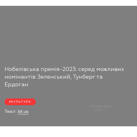
Нобелівська премія-2023: серед можливих
номінантів Зеленський, Тунберг та
Ердоган
КУЛЬТУРА
31 Січня 2023
17:47
Текст:
bit.ua