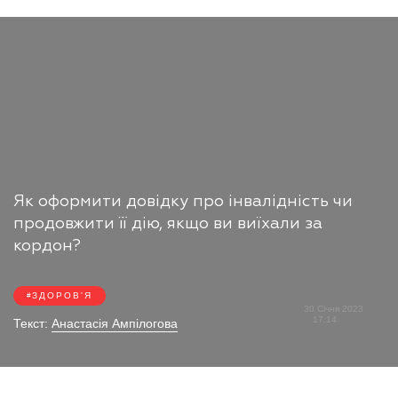
Як оформити довідку про інвалідність чи
продовжити її дію, якщо ви виїхали за
кордон?
ЗДОРОВ'Я
30 Січня 2023
17:14
Текст:
Анастасія Ампілогова