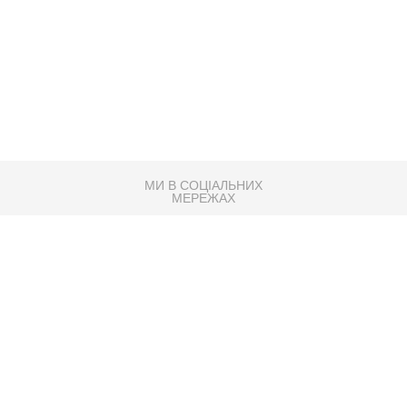
МИ В СОЦІАЛЬНИХ
МЕРЕЖАХ
83K
Розробка сайту
Партнер по SEO