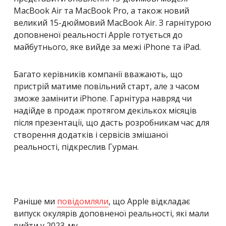
MacBook Air та MacBook Pro, а також новий
великий 15-дюймовий MacBook Air.
З гарнітурою
доповненої реальності Apple готується до
майбутнього, яке вийде за межі iPhone та iPad.
Багато керівників компанії вважають, що
пристрій матиме повільний старт, але з часом
зможе замінити iPhone. Гарнітура навряд чи
надійде в продаж протягом декількох місяців
після презентації, що дасть розробникам час для
створення додатків і сервісів змішаної
реальності, підкреслив Гурман.
Раніше ми
повідомляли
, що Apple відкладає
випуск окулярів доповненої реальності, які мали
вийти у 2023-му.