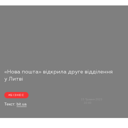
«Нова пошта» відкрила друге відділення
у Литві
БІЗНЕС
15 Травня 2023
10:40
Текст:
bit.ua