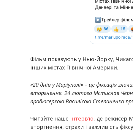
Фільм показують у Нью-Йорку, Чикаго
інших містах Північної Америки.
«20 днів у Маріуполі»
– це фіксація злоч
вторгнення. 24 лютого Мстислав Чер
продюсеркою Василісою Степаненко приї
Читайте наше
інтерв’ю
, де режисер 
вторгнення, страхи і важливість фікс