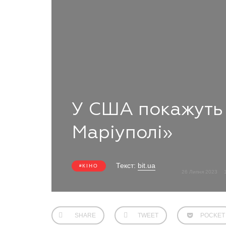
У США покажуть 
Маріуполі»
Текст:
bit.ua
КІНО
26 Липня 2023
SHARE
TWEET
POCKET