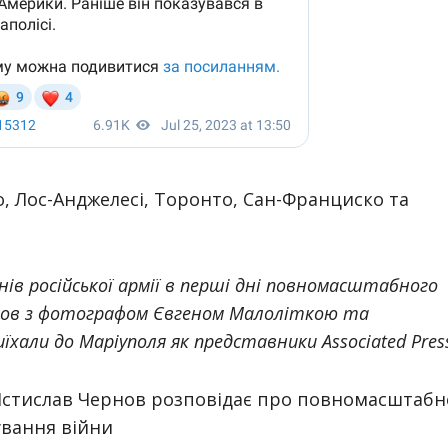
, Лос-Анджелесі, Торонто, Сан-Франциско та
инів російської армії в перші дні повномасштабного
нов з фотографом Євгеном Малоліткою та
хали до Маріуполя як представники Associated Pres
Мстислав Чернов розповідає про повномасштабн
ування війни