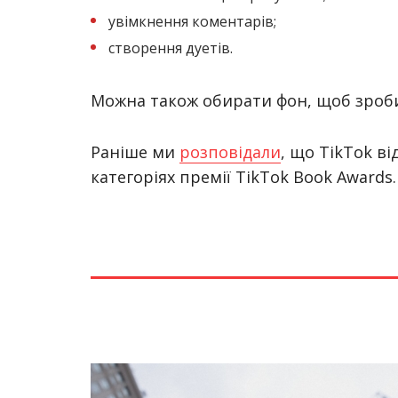
увімкнення коментарів;
створення дуетів.
Можна також обирати фон, щоб зроби
Раніше ми
розповідали
, що TikTok в
категоріях премії TikTok Book Awards.