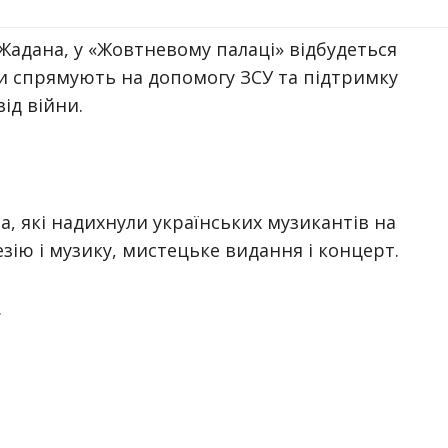
 Жадана, у «Жовтневому палаці» відбудеться
ти спрямують на допомогу ЗСУ та підтримку
від війни.
на, які надихнули українських музикантів на
езію і музику, мистецьке видання і концерт.
.