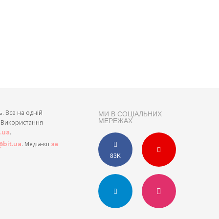
ь. Все на одній
МИ В СОЦІАЛЬНИХ
МЕРЕЖАХ
и. Використання
.
t.ua
. Медіа-кіт
bit.ua
за
83K