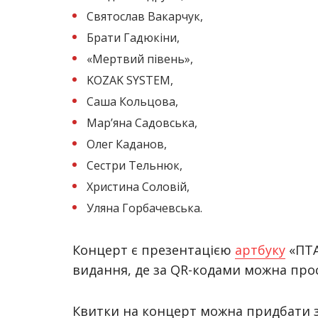
Святослав Вакарчук,
Брати Гадюкіни,
«Мертвий півень»,
KOZAK SYSTEM,
Саша Кольцова,
Мар’яна Садовська,
Олег Каданов,
Сестри Тельнюк,
Христина Соловій,
Уляна Горбачевська.
Концерт є презентацією
артбуку
«ПТА
видання, де за QR-кодами можна прос
Квитки на концерт можна придбати 