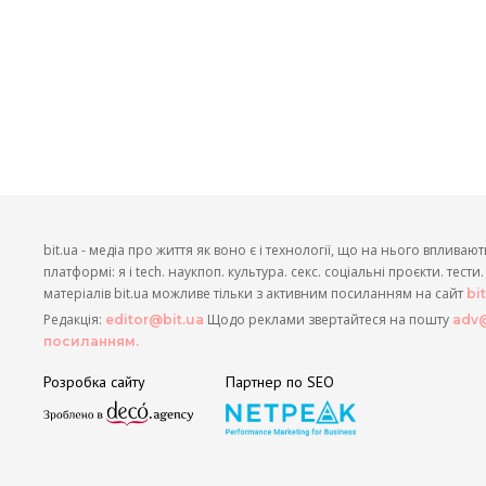
bit.ua - медіа про життя як воно є і технології, що на нього впливают
платформі: я і tech. наукпоп. культура. секс. соціальні проєкти. тест
матеріалів bit.ua можливе тільки з активним посиланням на сайт
bi
Редакція:
Щодо реклами звертайтеся на пошту
editor@bit.ua
adv@
посиланням.
Розробка сайту
Партнер по SEO