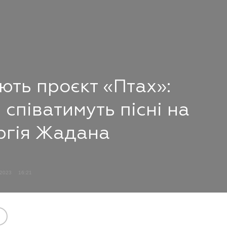
ють проєкт «Птах»:
 співатимуть пісні на
ергія Жадана
 2023
16:21