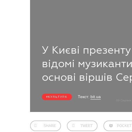
У Києві презенту
відомі музиканти
основі віршів С
Текст:
bit.ua
КУЛЬТУРА
09 Серпня
SHARE
TWEET
POCKET