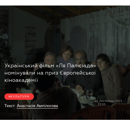
Український фільм «Ля Палісіада»
номінували на приз Європейської
кіноакадемії
КУЛЬТУРА
07 Листопада 2023
12:55
Текст:
Анастасія Ампілогова