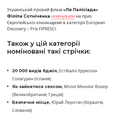
Український ігровий фільм
«Ля Палісіада»
номінували
на приз
Філіпа Сотніченка
Європейської кіноакадемії в категорії European
Discovery – Prix FIPRESCI.
Також у цій категорії
номіновані такі стрічки:
Естібаліз Урресола
20 000 видів бджіл,
Солагурен (Іспанія);
Моллі Меннінг Вокер
Як зайнятися сексом,
(Великобританія, Греція);
Юрай Леротич (Хорватія,
Безпечне місце,
Словенія);