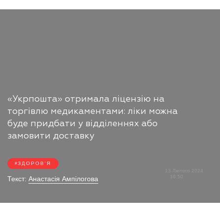
«Укрпошта» отримала ліцензію на
торгівлю медикаментами: ліки можна
буде придбати у відділеннях або
замовити доставку
ЗДОРОВ'Я
13 Лютого 2024
16:50
Текст:
Анастасія Ампілогова