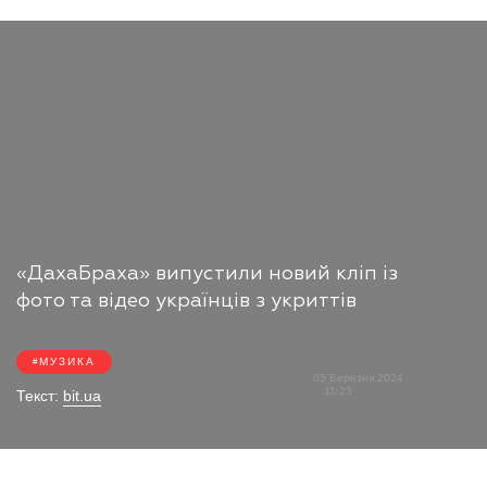
«ДахаБраха» випустили новий кліп із
фото та відео українців з укриттів
МУЗИКА
05 Березня 2024
11:23
Текст:
bit.ua