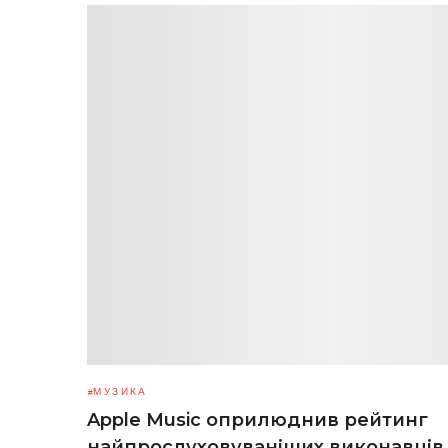
МУЗИКА
Apple Music оприлюднив рейтинг
найпрослуховуваніших виконавців