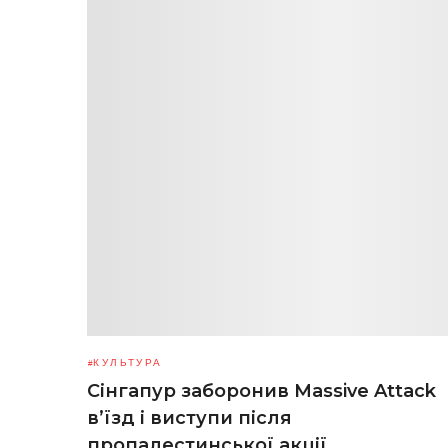
КУЛЬТУРА
Сінгапур заборонив Massive Attack
в’їзд і виступи після
пропалестинської акції