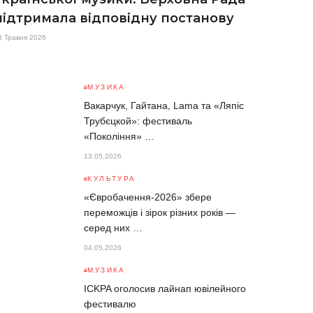
підтримала відповідну постанову
8 Травня 2026
МУЗИКА
Вакарчук, Гайтана, Lama та «Ляпіс
Трубєцкой»: фестиваль
«Покоління» …
13.05.2026
КУЛЬТУРА
«Євробачення-2026» збере
переможців і зірок різних років —
серед них …
04.05.2026
МУЗИКА
ICKPA оголосив лайнап ювілейного
фестивалю