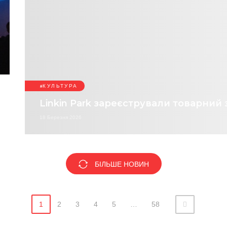
КУЛЬТУРА
Linkin Park зареєстрували товарний 
18 Березня 2026
БІЛЬШЕ НОВИН
1
2
3
4
5
…
58