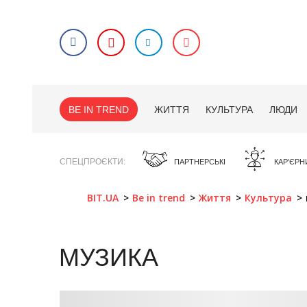
BE IN TREND
ЖИТТЯ
КУЛЬТУРА
ЛЮДИ
СПЕЦПРОЄКТИ
ПАРТНЕРСЬКІ
КАР'ЄРН
BIT.UA
Be in trend
Життя
Культура
МУЗИКА