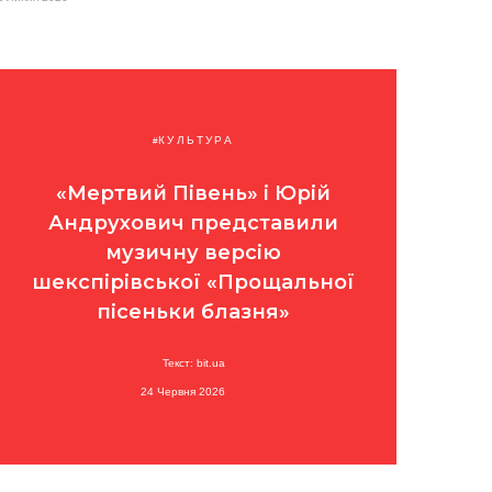
КУЛЬТУРА
«Мертвий Півень» і Юрій
Андрухович представили
музичну версію
шекспірівської «Прощальної
пісеньки блазня»
Текст: bit.ua
24 Червня 2026