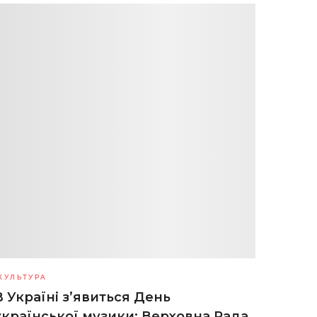
КУЛЬТУРА
В Україні з’явиться День
української музики: Верховна Рада