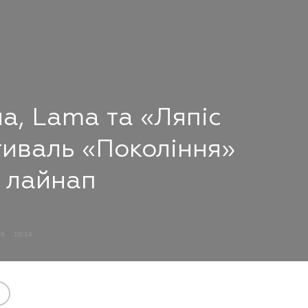
а, Lama та «Ляпіс
тиваль «Покоління»
 лайнап
26
10:14