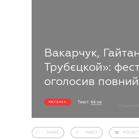
Вакарчук, Гайтан
Трубєцкой»: фес
оголосив повний
Текст:
bit.ua
МУЗИКА
13 Травня 20
SHARE
TWEET
POCKET