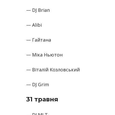
— DJ Brian
— Alibi
— Гайтана
— Міка Ньютон
— Віталій Козловський
— DJ Grim
31 травня
— DJ MLT