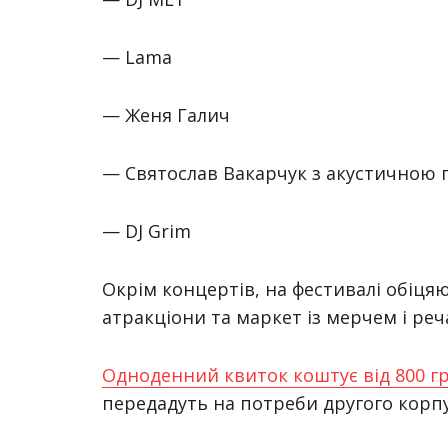
— Lama
— Женя Галич
— Святослав Вакарчук з акустичною
— DJ Grim
Окрім концертів, на фестивалі обіцяю
атракціони та маркет із мерчем і ре
Одноденний квиток коштує від 800 гр
передадуть на потреби другого корпу