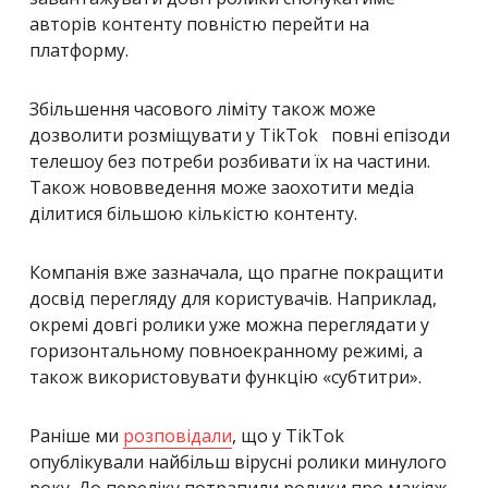
авторів контенту повністю перейти на
платформу.
Збільшення часового ліміту також може
дозволити розміщувати у TikTok повні епізоди
телешоу без потреби розбивати їх на частини.
Також нововведення може заохотити медіа
ділитися більшою кількістю контенту.
Компанія вже зазначала, що
прагне покращити
досвід перегляду для користувачів
. Наприклад,
окремі довгі ролики уже можна переглядати у
горизонтальному повноекранному режимі, а
також використовувати функцію «субтитри».
Раніше ми
розповідали
, що у TikTok
опублікували найбільш вірусні ролики минулого
року. До переліку потрапили ролики про макіяж,