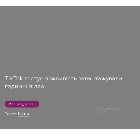
TikTok тестує можливість завантажувати
годинні відео
TECH_СВІТ
17 Травня 2024
13:55
Текст:
bit.ua