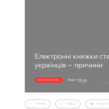
Електронні книжки ст
українців – причини
Текст:
bit.ua
ЛІТЕРАТУРА
24 Черв
SHARE
TWEET
POCKET