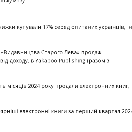
нську мову;
нижки купували 17% серед опитаних українців, 
а «Видавництва Старого Лева» продаж
ід доходу, в Yakaboo Publishing (разом з
ять місяців 2024 року продали електронних книг,
.
рніші електронні книги за перший квартал 202