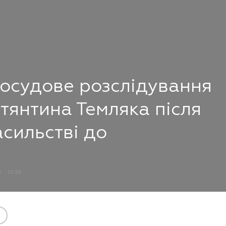
досудове розслідування
тянтина Темляка після
асильстві до
5
15:20