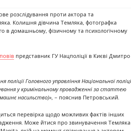
ове розслідування проти актора та
яка. Колишня дівчина Темляка, фотографка
ого в домашньому, фізичному та психологічному
повів
представник ГУ Нацполіції в Києві Дмитро
ня поліції Головного управління Національної поліці
ідування у кримінальному провадженні за статтею
домашнє насильство)»
, – пояснив Петровський.
диться перевірка щодо можливих фактів інших
адження. Може йтися про звинувачення Темляка
Manita, якій на момент спілкування з актором