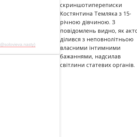
скриншотипереписки
Костянтина Темляка з 15-
річною дівчиною. З
повідомлень видно, як акт
ділився з неповнолітньою
(@solovieva.nasty)
власними інтимними
бажаннями, надсилав
світлини статевих органів.