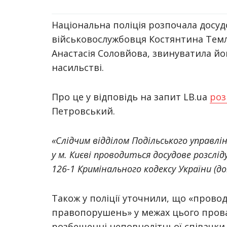
Національна поліція розпочала досуд
військовослужбовця Костянтина Темл
Анастасія Соловйова, звинуватила й
насильстві.
Про це у відповідь на запит LB.ua
роз
Петровський.
«Слідчим відділом Подільського управлін
у м. Києві проводиться досудове розсл
126-1 Кримінального кодексу України (
Також у поліції уточнили, що «прово
правопорушень» у межах цього пров
розбещенні неповнолітньої співачки 