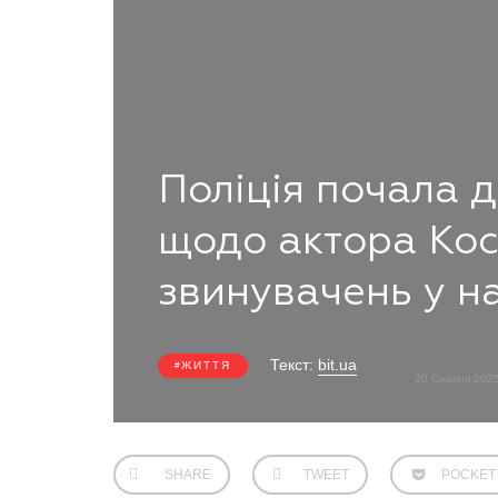
Поліція почала 
щодо актора Кос
звинувачень у н
Текст:
bit.ua
ЖИТТЯ
20 Серпня 202
SHARE
TWEET
POCKET