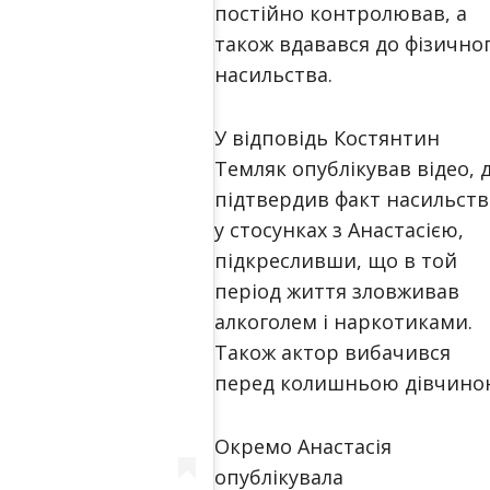
постійно контролював, а
також вдавався до фізично
насильства.
У відповідь Костянтин
Темляк опублікував відео, 
підтвердив факт насильств
у стосунках з Анастасією,
підкресливши, що в той
період життя зловживав
алкоголем і наркотиками.
Також актор вибачився
перед колишньою дівчино
Окремо Анастасія
опублікувала