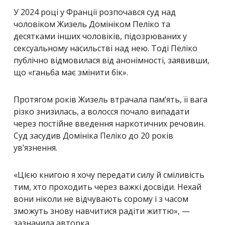
У 2024 році у Франції розпочався суд над
чоловіком Жизель Домініком Пеліко та
десятками інших чоловіків, підозрюваних у
сексуальному насильстві над нею. Тоді Пеліко
публічно відмовилася від анонімності, заявивши,
що «ганьба має змінити бік».
Протягом років Жизель втрачала пам’ять, її вага
різко знизилась, а волосся почало випадати
через постійне введення наркотичних речовин.
Суд засудив Домініка Пеліко до 20 років
ув’язнення.
«Цією книгою я хочу передати силу й сміливість
тим, хто проходить через важкі досвіди. Нехай
вони ніколи не відчувають сорому і з часом
зможуть знову навчитися радіти життю», —
зазначила авторка.