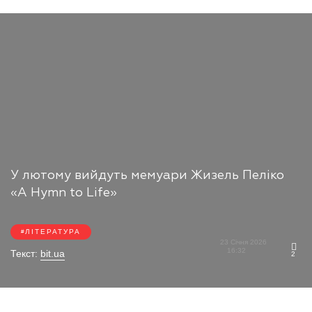
У лютому вийдуть мемуари Жизель Пеліко
«A Hymn to Life»
ЛІТЕРАТУРА
23 Січня 2026
16:32
Текст:
bit.ua
2