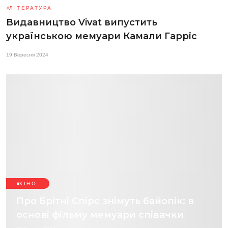
ЛІТЕРАТУРА
Видавництво Vivat випустить
українською мемуари Камали Гарріс
19 Вересня 2024
КІНО
Про Брітні Спірс знімуть байопік: в
основі фільму мемуари співачки