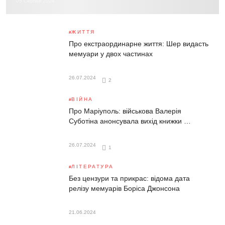
05 Серпня 2024
ЖИТТЯ
Про екстраординарне життя: Шер видасть
мемуари у двох частинах
26.07.2024
2
ВІЙНА
Про Маріуполь: військова Валерія
Суботіна анонсувала вихід книжки …
26.07.2024
1
ЛІТЕРАТУРА
Без цензури та прикрас: відома дата
релізу мемуарів Боріса Джонсона
21.06.2024