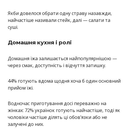
Якби довелося обрати одну страву назавжди,
найчастіше називали стейк, далі — салати та
суші.
Домашня кухня і ролі
Домашня їжа залишається найпопулярнішою —
через смак, доступність і відчуття затишку.
44% готують вдома щодня хоча б один основний
прийом їжі.
Водночас приготування досі переважно на
жінках: 72% українок готують найчастіше, тоді як
чоловіки частіше ділять ці обов’язки або не
залучені до них.