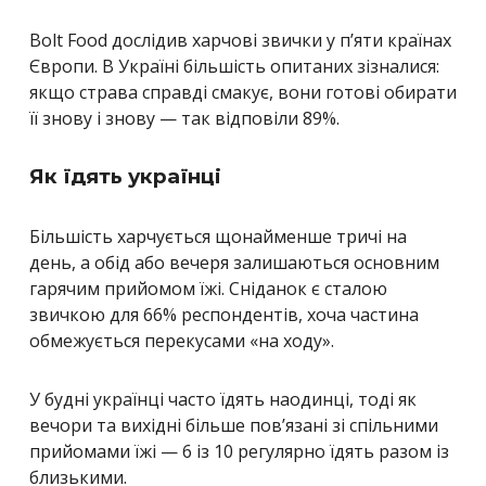
Bolt Food дослідив харчові звички у п’яти країнах
Європи. В Україні більшість опитаних зізналися:
якщо страва справді смакує, вони готові обирати
її знову і знову — так відповіли 89%.
Як їдять українці
Більшість харчується щонайменше тричі на
день, а обід або вечеря залишаються основним
гарячим прийомом їжі. Сніданок є сталою
звичкою для 66% респондентів, хоча частина
обмежується перекусами «на ходу».
У будні українці часто їдять наодинці, тоді як
вечори та вихідні більше пов’язані зі спільними
прийомами їжі — 6 із 10 регулярно їдять разом із
близькими.