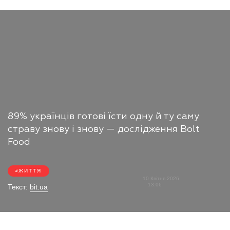
89% українців готові їсти одну й ту саму
страву знову і знову — дослідження Bolt
Food
ЖИТТЯ
10 Квітня 2026
13:06
Текст:
bit.ua