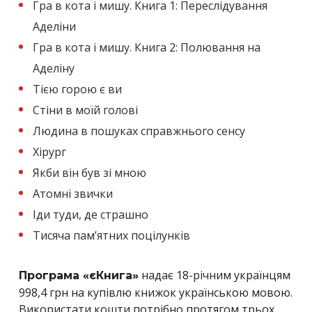
Гра в кота і мишу. Книга 1: Переслідування
Аделіни
Гра в кота і мишу. Книга 2: Полювання на
Аделіну
Тією горою є ви
Стіни в моїй голові
Людина в пошуках справжнього сенсу
Хірург
Якби він був зі мною
Атомні звички
Іди туди, де страшно
Тисяча пам’ятних поцілунків
надає 18-річним українцям
Програма «єКнига»
998,4 грн на купівлю книжок українською мовою.
Використати кошти потрібно протягом трьох