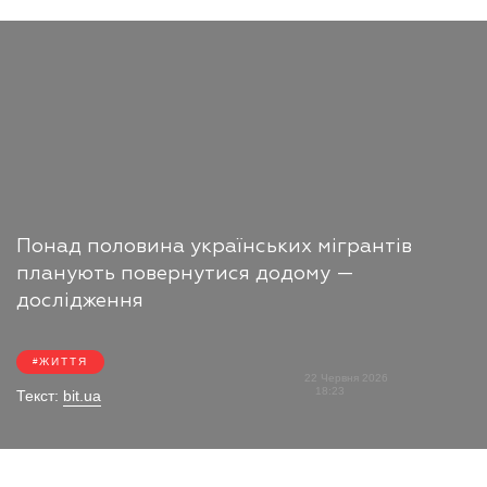
Понад половина українських мігрантів
планують повернутися додому —
дослідження
ЖИТТЯ
22 Червня 2026
18:23
Текст:
bit.ua