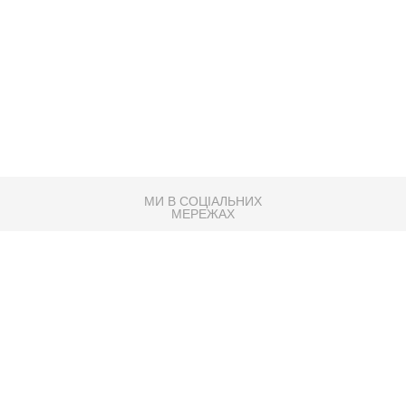
МИ В СОЦІАЛЬНИХ
МЕРЕЖАХ
83K
Розробка сайту
Партнер по SEO