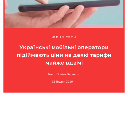
BE IN TECH
Українські мобільні оператори
підіймають ціни на деякі тарифи
майже вдвічі
Текст: Поліна Вернигор
22 Грудня 2016