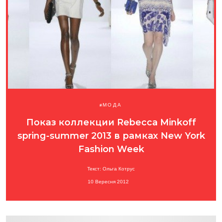
МОДА
Показ коллекции Rebecca Minkoff
spring-summer 2013 в рамках New York
Fashion Week
Текст: Ольга Котрус
10 Вересня 2012