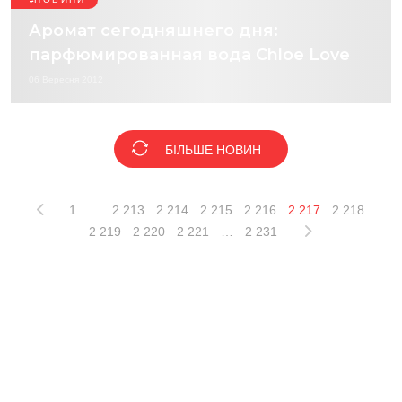
Аромат сегодняшнего дня:
парфюмированная вода Chloe Love
06 Вересня 2012
БІЛЬШЕ НОВИН
1
…
2 213
2 214
2 215
2 216
2 217
2 218
2 219
2 220
2 221
…
2 231