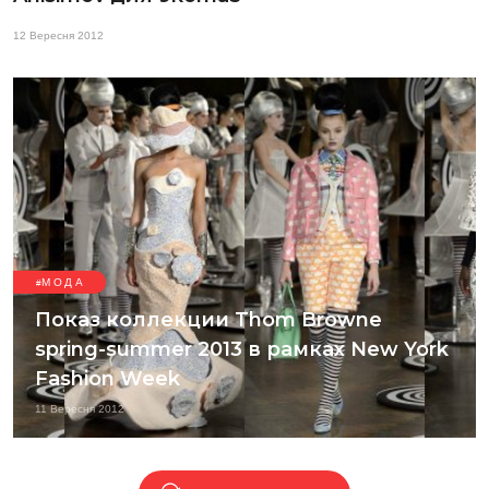
12 Вересня 2012
МОДА
Показ коллекции Thom Browne
spring-summer 2013 в рамках New York
Fashion Week
11 Вересня 2012