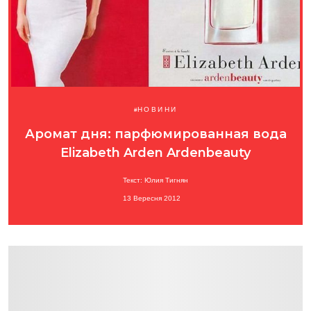
НОВИНИ
Аромат дня: парфюмированная вода
Elizabeth Arden Ardenbeauty
Текст: Юлия Тигнян
13 Вересня 2012