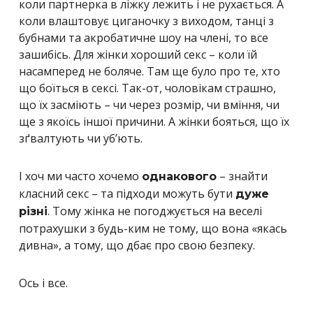
коли партнерка в ліжку лежить і не рухається. А
коли влаштовує циганочку з виходом, танці з
бубнами та акробатичне шоу на члені, то все
зашибісь. Для жінки хороший секс – коли їй
насамперед не боляче. Там ще було про те, хто
що боїться в сексі. Так-от, чоловікам страшно,
що їх засміють – чи через розмір, чи вміння, чи
ще з якоїсь іншої причини. А жінки бояться, що їх
зґвалтують чи уб’ють.
І хоч ми часто хочемо
– знайти
однакового
класний секс – та підходи можуть бути
дуже
. Тому жінка не погоджується на веселі
різні
потрахушки з будь-ким не тому, що вона «якась
дивна», а тому, що дбає про свою безпеку.
Ось і все.