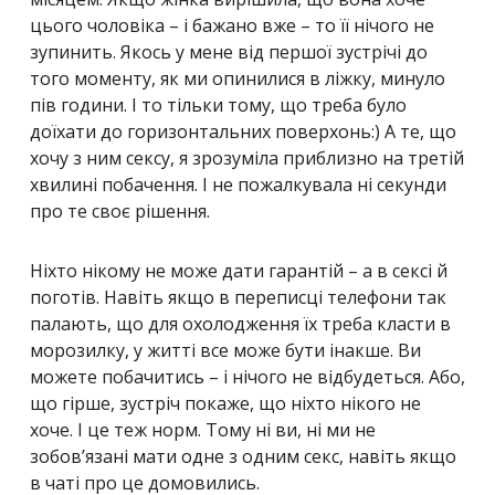
цього чоловіка – і бажано вже – то її нічого не
зупинить. Якось у мене від першої зустрічі до
того моменту, як ми опинилися в ліжку, минуло
пів години. І то тільки тому, що треба було
доїхати до горизонтальних поверхонь:) А те, що
хочу з ним сексу, я зрозуміла приблизно на третій
хвилині побачення. І не пожалкувала ні секунди
про те своє рішення.
Ніхто нікому не може дати гарантій – а в сексі й
поготів. Навіть якщо в переписці телефони так
палають, що для охолодження їх треба класти в
морозилку, у житті все може бути інакше. Ви
можете побачитись – і нічого не відбудеться. Або,
що гірше, зустріч покаже, що ніхто нікого не
хоче. І це теж норм. Тому ні ви, ні ми не
зобов’язані мати одне з одним секс, навіть якщо
в чаті про це домовились.