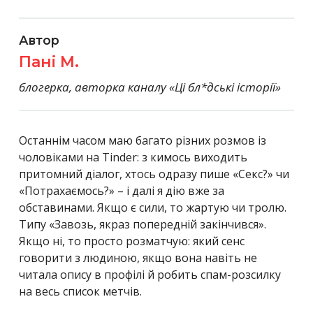
Пані М.
блогерка, авторка каналу «Ці бл*дські історії»
Останнім часом маю багато різних розмов із
чоловіками на Tinder: з кимось виходить
притомний діалог, хтось одразу пише «Секс?» чи
«Потрахаємось?» – і далі я дію вже за
обставинами. Якщо є сили, то жартую чи тролю.
Типу «Завозь, якраз попередній закінчився».
Якщо ні, то просто розматчую: який сенс
говорити з людиною, якщо вона навіть не
читала опису в профілі й робить спам-розсилку
на весь список метчів.