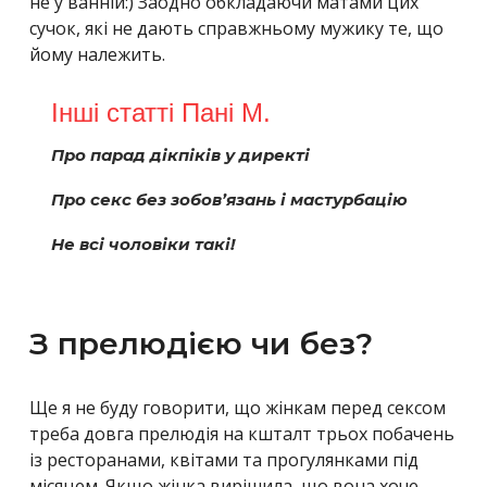
не у ванній:) Заодно обкладаючи матами цих
сучок, які не дають справжньому мужику те, що
йому належить.
Про парад дікпіків у директі
Про секс без зобов’язань і мастурбацію
Не всі чоловіки такі!
З прелюдією чи без?
Ще я не буду говорити, що жінкам перед сексом
треба довга прелюдія на кшталт трьох побачень
із ресторанами, квітами та прогулянками під
місяцем. Якщо жінка вирішила, що вона хоче