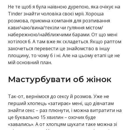
Не те щоб я була наївною дурепою, яка очікує на
Tinder знайти чоловіка своєї мрії. Хороша
розмова, приємна компанія для розпивання
кави/чаю/вина/текіли чи гуляння містом/
набережною/найближчими барами. От що мені
хотілося б. А там вже як складеться. Якщо раптом
захочеться перевести це знайомство в іншу
площину, то чому б і ні. Але на цьому етапі це не
мій основний план.
Мастурбувати об жінок
Так-от, вернімося до сексу й розмов. Уже не
перший хлопець «затирає» мені, що дівчатам
знайти секс – раз плюнути, і можна витратити на
це буквально 15 хвилин – охочих буде
«завались». А от хлопцям шукати таке можна зі