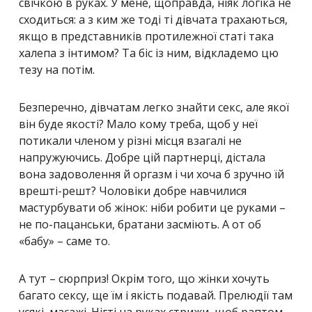
свічкою в руках. У мене, щоправда, ніяк логіка не
сходиться: а з ким же тоді ті дівчата трахаються,
якщо в представників протилежної статі така
халепа з інтимом? Та біс із ним, відкладемо цю
тезу на потім.
Безперечно, дівчатам легко знайти секс, але якої
він буде якості? Мало кому треба, щоб у неї
потикали членом у різні місця взагалі не
напружуючись. Добре цій партнерці, дістала
вона задоволення й оргазм і чи хоча б зручно їй
врешті-решт? Чоловіки добре навчилися
мастурбувати об жінок: ніби робити це руками –
не по-пацанськи, братани засміють. А от об
«бабу» – саме то.
А тут – сюрприз! Окрім того, що жінки хочуть
багато сексу, ще їм і якість подавай. Прелюдії там
усякі, масажі. Нігті на руках стрижи, щоб раптом