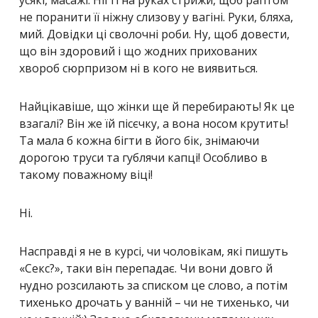
не поранити її ніжну слизову у вагіні. Руки, бляха,
мий. Довідки ці сволочні роби. Ну, щоб довести,
що він здоровий і що жодних прихованих
хвороб сюрпризом ні в кого не виявиться.
Найцікавіше, що жінки ще й перебирають! Як це
взагалі? Він же їй пісєчку, а вона носом крутить!
Та мала б кожна бігти в його бік, знімаючи
дорогою труси та гублячи капці! Особливо в
такому поважному віці!
Ні.
Насправді я не в курсі, чи чоловікам, які пишуть
«Секс?», таки він перепадає. Чи вони довго й
нудно розсилають за списком це слово, а потім
тихенько дрочать у ванній – чи не тихенько, чи