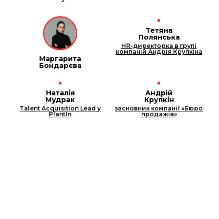
Тетяна
Полянська
HR-директорка в групі
компаній Андрія Крупкіна
Маргарита
Бондарєва
Наталія
Андрій
Мудрак
Крупкін
Talent Acquisition Lead у
засновник компанії «Бюро
PlantIn
продажів»