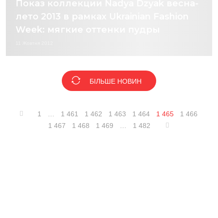
Показ коллекции Nadya Dzyak весна-
лето 2013 в рамках Ukrainian Fashion
Week: мягкие оттенки пудры
11 Жовтня 2012
БІЛЬШЕ НОВИН
1
…
1 461
1 462
1 463
1 464
1 465
1 466
1 467
1 468
1 469
…
1 482