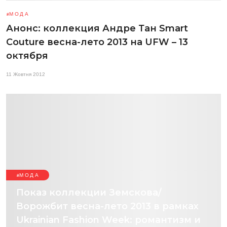
МОДА
Анонс: коллекция Андре Тан Smart
Couture весна-лето 2013 на UFW – 13
октября
11 Жовтня 2012
МОДА
Показ коллекции Земскова/
Ворожбит весна-лето 2013 в рамках
Ukrainian Fashion Week: романтизм и