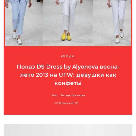
МОДА
Показ DS Dress by Alyonova весна-
лето 2013 на UFW: девушки как
конфеты
Текст: Тетяна Гриньова
12 Жовтня 2012