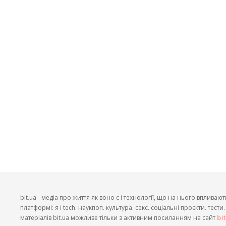
bit.ua - медіа про життя як воно є і технології, що на нього впливают
платформі: я і tech. наукпоп. культура. секс. соціальні проєкти. тест
матеріалів bit.ua можливе тільки з активним посиланням на сайт
bi