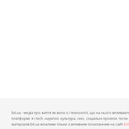
bit.ua - медіа про життя як воно є і технології, що на нього впливают
платформі: я і tech. наукпоп. культура. секс. соціальні проєкти. тест
матеріалів bit.ua можливе тільки з активним посиланням на сайт
bi