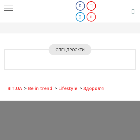
СПЕЦПРОЄКТИ
BIT.UA
Be in trend
Lifestyle
Здоров’я