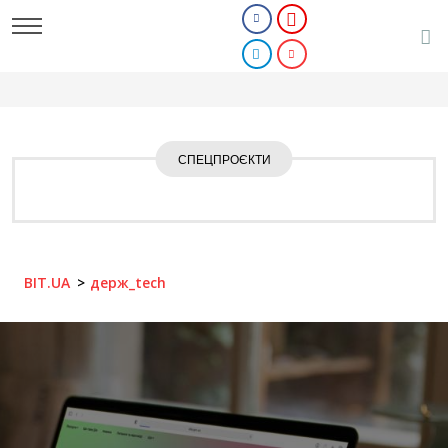
СПЕЦПРОЄКТИ
BIT.UA
держ_tech