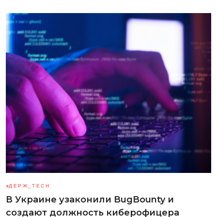
ДЕРЖ_TECH
В Украине узаконили BugBounty и
создают должность киберофицера