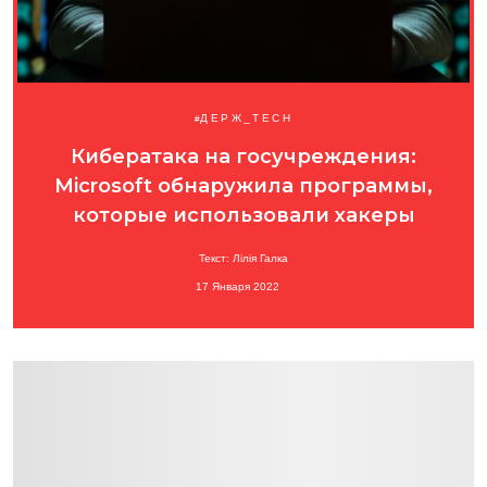
ДЕРЖ_TECH
Кибератака на госучреждения:
Microsoft обнаружила программы,
которые использовали хакеры
Текст: Лілія Галка
17 Января 2022