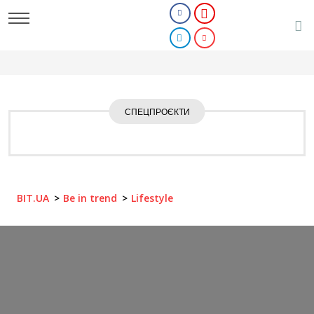
СПЕЦПРОЄКТИ
BIT.UA
Be in trend
Lifestyle