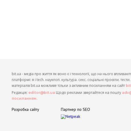
bit.ua - медіа про життя як воно є і технології, що на нього впливают
платформі: я і tech. наукпоп. культура. секс. соціальні проєкти. тест
матеріалів bit.ua можливе тільки з активним посиланням на сайт
bi
Редакція:
Щодо реклами звертайтеся на пошту
editor@bit.ua
adv@
посиланням.
Розробка сайту
Партнер по SEO