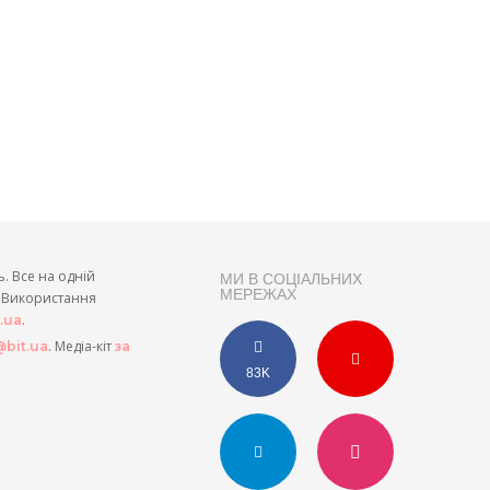
ь. Все на одній
МИ В СОЦІАЛЬНИХ
МЕРЕЖАХ
и. Використання
.
t.ua
. Медіа-кіт
bit.ua
за
83K